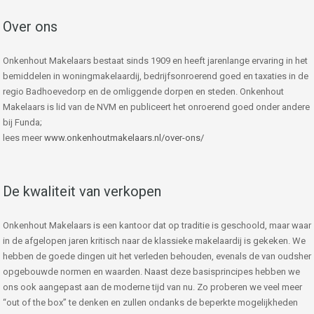
Over ons
Onkenhout Makelaars bestaat sinds 1909 en heeft jarenlange ervaring in het
bemiddelen in woningmakelaardij, bedrijfsonroerend goed en taxaties in de
regio Badhoevedorp en de omliggende dorpen en steden. Onkenhout
Makelaars is lid van de NVM en publiceert het onroerend goed onder andere
bij Funda;
lees meer
www.onkenhoutmakelaars.nl/over-ons/
De kwaliteit van verkopen
Onkenhout Makelaars is een kantoor dat op traditie is geschoold, maar waar
in de afgelopen jaren kritisch naar de klassieke makelaardij is gekeken. We
hebben de goede dingen uit het verleden behouden, evenals de van oudsher
opgebouwde normen en waarden. Naast deze basisprincipes hebben we
ons ook aangepast aan de moderne tijd van nu. Zo proberen we veel meer
“out of the box” te denken en zullen ondanks de beperkte mogelijkheden