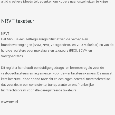
altijd creatieve ideeën te bedenken om kopers naar onze huizen te krijgen.
NRVT taxateur
NRVT
Het NRVT is een zelfreguleringsinitiatief van de beroeps-en
brancheverenigingen (NVM, NVR, VastgoedPRO en VBO Makelaar) en van de
huidige registers voor makelaars en taxateurs (RICS, SCVM en
VastgoedCert).
Dit register handhaaft eenduidige gedrags- en beroepsregels voor de
vastgoedtaxateurs en reglementen voor de vier taxateurskamers. Daarnaast
kent het NRVT doorlopend toezicht en een eigen centraal tuchtrechtstelsel,
dat voorziet in een consistente, transparante en onafhankelijke
tuchtrechtspraak voor alle geregistreerde taxateurs.
www.nrvt.nl