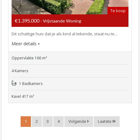
Te koop
€1.395.000
- Vrijstaande Woning
Dit schattige huis dat je als kind al tekende, staat nu te…
Meer details
Oppervlakte 166 m²
4 Kamers
1 Badkamers
Kavel 417 m²
1
2
3
4
Volgende
Laatste