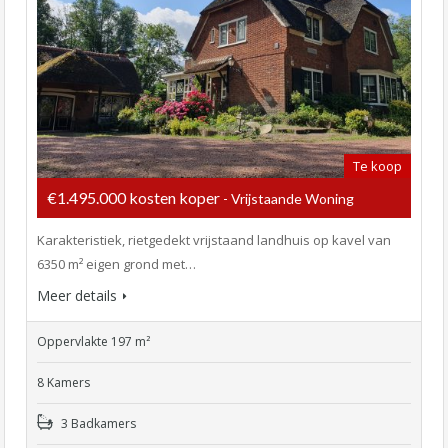
Te koop
€1.495.000 kosten koper
- Vrijstaande Woning
Karakteristiek, rietgedekt vrijstaand landhuis op kavel van
6350 m² eigen grond met…
Meer details
Oppervlakte 197 m²
8 Kamers
3 Badkamers