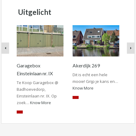
Uitgelicht
Garagebox
Akerdijk 269
Cou
Einsteinlaan nr. IX
Dit is echt een hele
In d
mooie! Grijp je kans en…
gele
Te Koop Garagebox @
Know More
com
Badhoevedorp,
me
Einsteinlaan nr. IX. Op
zoek…
Know More
€6