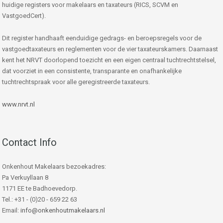
huidige registers voor makelaars en taxateurs (RICS, SCVM en
VastgoedCert).
Dit register handhaaft eenduidige gedrags- en beroepsregels voor de
vastgoedtaxateurs en reglementen voor de vier taxateurskamers. Daarnaast
kent het NRVT doorlopend toezicht en een eigen centraal tuchtrechtstelsel,
dat voorziet in een consistente, transparante en onafhankelijke
tuchtrechtspraak voor alle geregistreerde taxateurs.
www.nrvt.nl
Contact Info
Onkenhout Makelaars bezoekadres:
Pa Verkuyllaan 8
1171 EE te Badhoevedorp.
Tel.: +31 - (0)20 - 659 22 63
Email:
info@onkenhoutmakelaars.nl