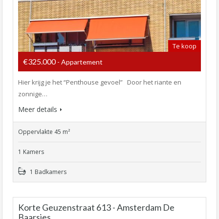
Te koop
€325.000
- Appartement
Hier krijg je het “Penthouse gevoel” Door het riante en
zonnige…
Meer details
Oppervlakte 45 m²
1 Kamers
1 Badkamers
Korte Geuzenstraat 613 - Amsterdam De
Baarsjes