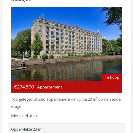
Te koop
€274.500
- Appartement
Top gelegen studio appartement van circa 23 m² op de zesde
etage…
Meer details
Oppervlakte 23 m²