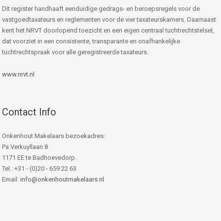
Dit register handhaaft eenduidige gedrags- en beroepsregels voor de
vastgoedtaxateurs en reglementen voor de vier taxateurskamers. Daarnaast
kent het NRVT doorlopend toezicht en een eigen centraal tuchtrechtstelsel,
dat voorziet in een consistente, transparante en onafhankelijke
tuchtrechtspraak voor alle geregistreerde taxateurs.
www.nrvt.nl
Contact Info
Onkenhout Makelaars bezoekadres:
Pa Verkuyllaan 8
1171 EE te Badhoevedorp.
Tel.: +31 - (0)20 - 659 22 63
Email:
info@onkenhoutmakelaars.nl