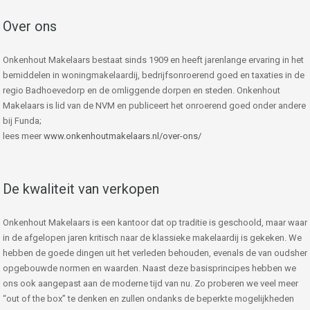
Over ons
Onkenhout Makelaars bestaat sinds 1909 en heeft jarenlange ervaring in het
bemiddelen in woningmakelaardij, bedrijfsonroerend goed en taxaties in de
regio Badhoevedorp en de omliggende dorpen en steden. Onkenhout
Makelaars is lid van de NVM en publiceert het onroerend goed onder andere
bij Funda;
lees meer
www.onkenhoutmakelaars.nl/over-ons/
De kwaliteit van verkopen
Onkenhout Makelaars is een kantoor dat op traditie is geschoold, maar waar
in de afgelopen jaren kritisch naar de klassieke makelaardij is gekeken. We
hebben de goede dingen uit het verleden behouden, evenals de van oudsher
opgebouwde normen en waarden. Naast deze basisprincipes hebben we
ons ook aangepast aan de moderne tijd van nu. Zo proberen we veel meer
“out of the box” te denken en zullen ondanks de beperkte mogelijkheden