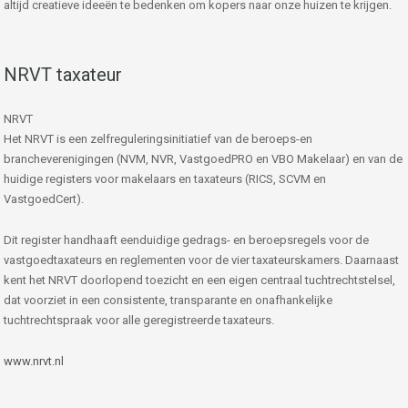
altijd creatieve ideeën te bedenken om kopers naar onze huizen te krijgen.
NRVT taxateur
NRVT
Het NRVT is een zelfreguleringsinitiatief van de beroeps-en
brancheverenigingen (NVM, NVR, VastgoedPRO en VBO Makelaar) en van de
huidige registers voor makelaars en taxateurs (RICS, SCVM en
VastgoedCert).
Dit register handhaaft eenduidige gedrags- en beroepsregels voor de
vastgoedtaxateurs en reglementen voor de vier taxateurskamers. Daarnaast
kent het NRVT doorlopend toezicht en een eigen centraal tuchtrechtstelsel,
dat voorziet in een consistente, transparante en onafhankelijke
tuchtrechtspraak voor alle geregistreerde taxateurs.
www.nrvt.nl