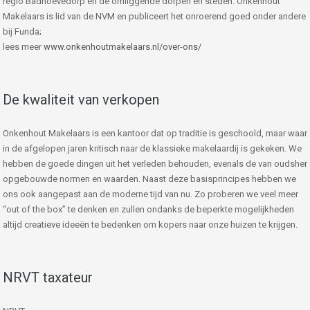
regio Badhoevedorp en de omliggende dorpen en steden. Onkenhout
Makelaars is lid van de NVM en publiceert het onroerend goed onder andere
bij Funda;
lees meer
www.onkenhoutmakelaars.nl/over-ons/
De kwaliteit van verkopen
Onkenhout Makelaars is een kantoor dat op traditie is geschoold, maar waar
in de afgelopen jaren kritisch naar de klassieke makelaardij is gekeken. We
hebben de goede dingen uit het verleden behouden, evenals de van oudsher
opgebouwde normen en waarden. Naast deze basisprincipes hebben we
ons ook aangepast aan de moderne tijd van nu. Zo proberen we veel meer
“out of the box” te denken en zullen ondanks de beperkte mogelijkheden
altijd creatieve ideeën te bedenken om kopers naar onze huizen te krijgen.
NRVT taxateur