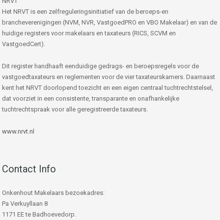
NRVT
Het NRVT is een zelfreguleringsinitiatief van de beroeps-en
brancheverenigingen (NVM, NVR, VastgoedPRO en VBO Makelaar) en van de
huidige registers voor makelaars en taxateurs (RICS, SCVM en
VastgoedCert).
Dit register handhaaft eenduidige gedrags- en beroepsregels voor de
vastgoedtaxateurs en reglementen voor de vier taxateurskamers. Daarnaast
kent het NRVT doorlopend toezicht en een eigen centraal tuchtrechtstelsel,
dat voorziet in een consistente, transparante en onafhankelijke
tuchtrechtspraak voor alle geregistreerde taxateurs.
www.nrvt.nl
Contact Info
Onkenhout Makelaars bezoekadres:
Pa Verkuyllaan 8
1171 EE te Badhoevedorp.