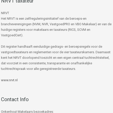
NRVT taxateur
NRVT
Het NRVT is een zelfreguleringsinitiatief van de beroeps-en
brancheverenigingen (NVM, NVR, VastgoedPRO en VBO Makelaar) en van de
huidige registers voor makelaars en taxateurs (RICS, SCVM en
VastgoedCert).
Dit register handhaaft eenduidige gedrags- en beroepsregels voor de
vastgoedtaxateurs en reglementen voor de vier taxateurskamers. Daarnaast
kent het NRVT doorlopend toezicht en een eigen centraal tuchtrechtstelsel,
dat voorziet in een consistente, transparante en onafhankelijke
tuchtrechtspraak voor alle geregistreerde taxateurs.
www.nrvt.nl
Contact Info
Onkenhout Makelaars bezoekadres: