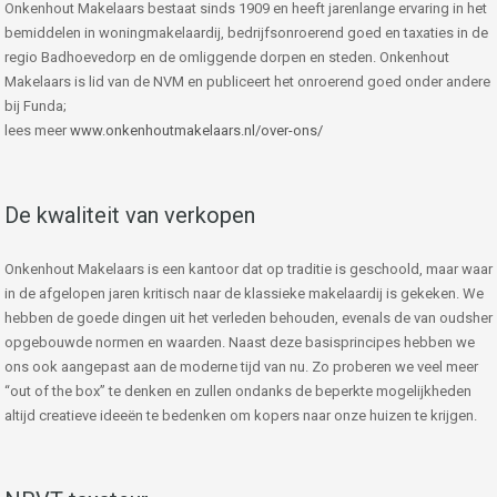
Onkenhout Makelaars bestaat sinds 1909 en heeft jarenlange ervaring in het
bemiddelen in woningmakelaardij, bedrijfsonroerend goed en taxaties in de
regio Badhoevedorp en de omliggende dorpen en steden. Onkenhout
Makelaars is lid van de NVM en publiceert het onroerend goed onder andere
bij Funda;
lees meer
www.onkenhoutmakelaars.nl/over-ons/
De kwaliteit van verkopen
Onkenhout Makelaars is een kantoor dat op traditie is geschoold, maar waar
in de afgelopen jaren kritisch naar de klassieke makelaardij is gekeken. We
hebben de goede dingen uit het verleden behouden, evenals de van oudsher
opgebouwde normen en waarden. Naast deze basisprincipes hebben we
ons ook aangepast aan de moderne tijd van nu. Zo proberen we veel meer
“out of the box” te denken en zullen ondanks de beperkte mogelijkheden
altijd creatieve ideeën te bedenken om kopers naar onze huizen te krijgen.