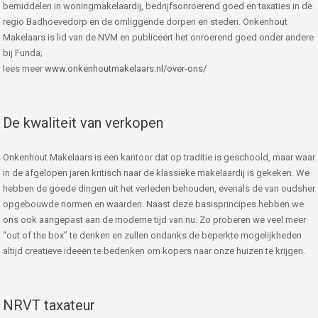
bemiddelen in woningmakelaardij, bedrijfsonroerend goed en taxaties in de
regio Badhoevedorp en de omliggende dorpen en steden. Onkenhout
Makelaars is lid van de NVM en publiceert het onroerend goed onder andere
bij Funda;
lees meer
www.onkenhoutmakelaars.nl/over-ons/
De kwaliteit van verkopen
Onkenhout Makelaars is een kantoor dat op traditie is geschoold, maar waar
in de afgelopen jaren kritisch naar de klassieke makelaardij is gekeken. We
hebben de goede dingen uit het verleden behouden, evenals de van oudsher
opgebouwde normen en waarden. Naast deze basisprincipes hebben we
ons ook aangepast aan de moderne tijd van nu. Zo proberen we veel meer
“out of the box” te denken en zullen ondanks de beperkte mogelijkheden
altijd creatieve ideeën te bedenken om kopers naar onze huizen te krijgen.
NRVT taxateur