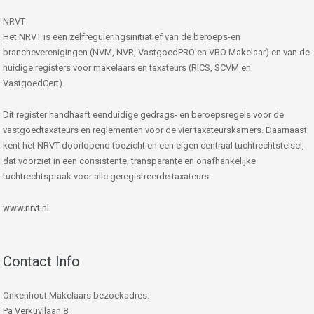
NRVT
Het NRVT is een zelfreguleringsinitiatief van de beroeps-en
brancheverenigingen (NVM, NVR, VastgoedPRO en VBO Makelaar) en van de
huidige registers voor makelaars en taxateurs (RICS, SCVM en
VastgoedCert).
Dit register handhaaft eenduidige gedrags- en beroepsregels voor de
vastgoedtaxateurs en reglementen voor de vier taxateurskamers. Daarnaast
kent het NRVT doorlopend toezicht en een eigen centraal tuchtrechtstelsel,
dat voorziet in een consistente, transparante en onafhankelijke
tuchtrechtspraak voor alle geregistreerde taxateurs.
www.nrvt.nl
Contact Info
Onkenhout Makelaars bezoekadres:
Pa Verkuyllaan 8