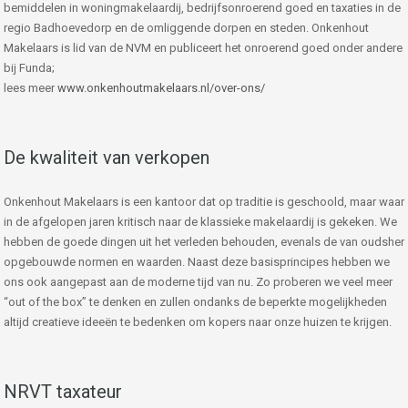
bemiddelen in woningmakelaardij, bedrijfsonroerend goed en taxaties in de
regio Badhoevedorp en de omliggende dorpen en steden. Onkenhout
Makelaars is lid van de NVM en publiceert het onroerend goed onder andere
bij Funda;
lees meer
www.onkenhoutmakelaars.nl/over-ons/
De kwaliteit van verkopen
Onkenhout Makelaars is een kantoor dat op traditie is geschoold, maar waar
in de afgelopen jaren kritisch naar de klassieke makelaardij is gekeken. We
hebben de goede dingen uit het verleden behouden, evenals de van oudsher
opgebouwde normen en waarden. Naast deze basisprincipes hebben we
ons ook aangepast aan de moderne tijd van nu. Zo proberen we veel meer
“out of the box” te denken en zullen ondanks de beperkte mogelijkheden
altijd creatieve ideeën te bedenken om kopers naar onze huizen te krijgen.
NRVT taxateur