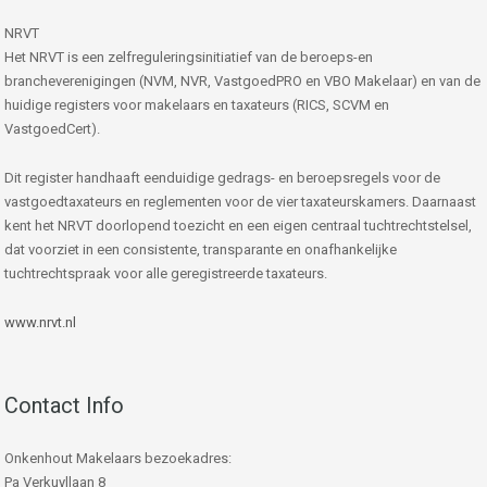
NRVT
Het NRVT is een zelfreguleringsinitiatief van de beroeps-en
brancheverenigingen (NVM, NVR, VastgoedPRO en VBO Makelaar) en van de
huidige registers voor makelaars en taxateurs (RICS, SCVM en
VastgoedCert).
Dit register handhaaft eenduidige gedrags- en beroepsregels voor de
vastgoedtaxateurs en reglementen voor de vier taxateurskamers. Daarnaast
kent het NRVT doorlopend toezicht en een eigen centraal tuchtrechtstelsel,
dat voorziet in een consistente, transparante en onafhankelijke
tuchtrechtspraak voor alle geregistreerde taxateurs.
www.nrvt.nl
Contact Info
Onkenhout Makelaars bezoekadres:
Pa Verkuyllaan 8