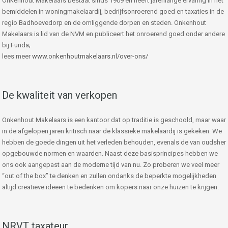
Onkenhout Makelaars bestaat sinds 1909 en heeft jarenlange ervaring in het
bemiddelen in woningmakelaardij, bedrijfsonroerend goed en taxaties in de
regio Badhoevedorp en de omliggende dorpen en steden. Onkenhout
Makelaars is lid van de NVM en publiceert het onroerend goed onder andere
bij Funda;
lees meer
www.onkenhoutmakelaars.nl/over-ons/
De kwaliteit van verkopen
Onkenhout Makelaars is een kantoor dat op traditie is geschoold, maar waar
in de afgelopen jaren kritisch naar de klassieke makelaardij is gekeken. We
hebben de goede dingen uit het verleden behouden, evenals de van oudsher
opgebouwde normen en waarden. Naast deze basisprincipes hebben we
ons ook aangepast aan de moderne tijd van nu. Zo proberen we veel meer
“out of the box” te denken en zullen ondanks de beperkte mogelijkheden
altijd creatieve ideeën te bedenken om kopers naar onze huizen te krijgen.
NRVT taxateur