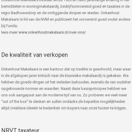
bemiddelen in woningmakelaardij, bedrijfsonroerend goed en taxaties in de
regio Badhoevedorp en de omliggende dorpen en steden. Onkenhout
Makelaars is lid van de NVM en publiceert het onroerend goed onder andere
bij Funda;
lees meer
www.onkenhoutmakelaars.nl/over-ons/
De kwaliteit van verkopen
Onkenhout Makelaars is een kantoor dat op traditie is geschoold, maar waar
in de afgelopen jaren kritisch naar de klassieke makelaardij is gekeken. We
hebben de goede dingen uit het verleden behouden, evenals de van oudsher
opgebouwde normen en waarden. Naast deze basisprincipes hebben we
ons ook aangepast aan de moderne tijd van nu. Zo proberen we veel meer
“out of the box” te denken en zullen ondanks de beperkte mogelijkheden
altijd creatieve ideeën te bedenken om kopers naar onze huizen te krijgen.
NRVT taxateur