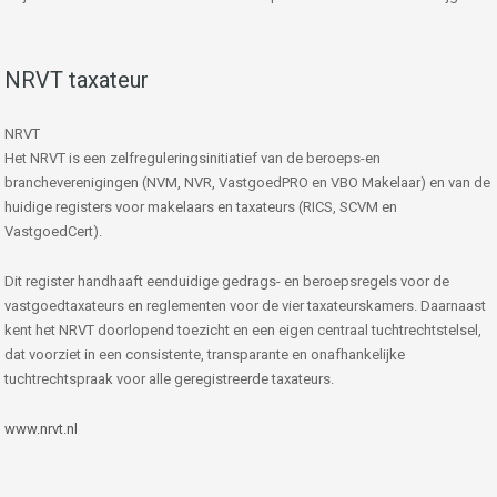
NRVT taxateur
NRVT
Het NRVT is een zelfreguleringsinitiatief van de beroeps-en
brancheverenigingen (NVM, NVR, VastgoedPRO en VBO Makelaar) en van de
huidige registers voor makelaars en taxateurs (RICS, SCVM en
VastgoedCert).
Dit register handhaaft eenduidige gedrags- en beroepsregels voor de
vastgoedtaxateurs en reglementen voor de vier taxateurskamers. Daarnaast
kent het NRVT doorlopend toezicht en een eigen centraal tuchtrechtstelsel,
dat voorziet in een consistente, transparante en onafhankelijke
tuchtrechtspraak voor alle geregistreerde taxateurs.
www.nrvt.nl