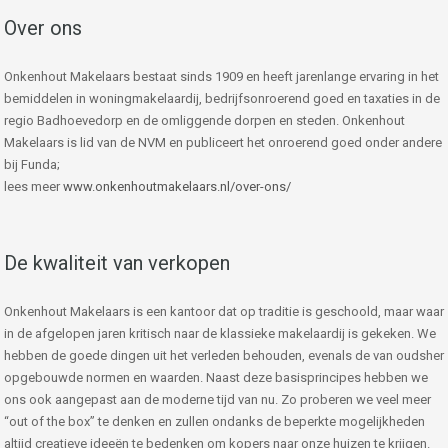
Over ons
Onkenhout Makelaars bestaat sinds 1909 en heeft jarenlange ervaring in het
bemiddelen in woningmakelaardij, bedrijfsonroerend goed en taxaties in de
regio Badhoevedorp en de omliggende dorpen en steden. Onkenhout
Makelaars is lid van de NVM en publiceert het onroerend goed onder andere
bij Funda;
lees meer
www.onkenhoutmakelaars.nl/over-ons/
De kwaliteit van verkopen
Onkenhout Makelaars is een kantoor dat op traditie is geschoold, maar waar
in de afgelopen jaren kritisch naar de klassieke makelaardij is gekeken. We
hebben de goede dingen uit het verleden behouden, evenals de van oudsher
opgebouwde normen en waarden. Naast deze basisprincipes hebben we
ons ook aangepast aan de moderne tijd van nu. Zo proberen we veel meer
“out of the box” te denken en zullen ondanks de beperkte mogelijkheden
altijd creatieve ideeën te bedenken om kopers naar onze huizen te krijgen.