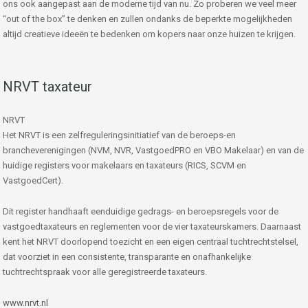
ons ook aangepast aan de moderne tijd van nu. Zo proberen we veel meer
“out of the box” te denken en zullen ondanks de beperkte mogelijkheden
altijd creatieve ideeën te bedenken om kopers naar onze huizen te krijgen.
NRVT taxateur
NRVT
Het NRVT is een zelfreguleringsinitiatief van de beroeps-en
brancheverenigingen (NVM, NVR, VastgoedPRO en VBO Makelaar) en van de
huidige registers voor makelaars en taxateurs (RICS, SCVM en
VastgoedCert).
Dit register handhaaft eenduidige gedrags- en beroepsregels voor de
vastgoedtaxateurs en reglementen voor de vier taxateurskamers. Daarnaast
kent het NRVT doorlopend toezicht en een eigen centraal tuchtrechtstelsel,
dat voorziet in een consistente, transparante en onafhankelijke
tuchtrechtspraak voor alle geregistreerde taxateurs.
www.nrvt.nl