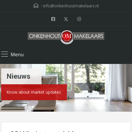
:
info@onkenhoutmakelaars.nl
Menu
Nieuws
Know about market updates