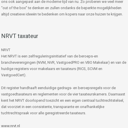
ons ook aangepast aan de moderne tijd van nu. Zo proberen we veel meer
“out of the box” te denken en zullen ondanks de beperkte mogelijkheden
altijd creatieve ideeën te bedenken om kopers naar onze huizen te krijgen.
NRVT taxateur
NRVT
Het NRVT is een zelfreguleringsinitiatief van de beroeps-en
brancheverenigingen (NVM, NVR, VastgoedPRO en VBO Makelaar) en van de
huidige registers voor makelaars en taxateurs (RICS, SCVM en
VastgoedCert).
Dit register handhaaft eenduidige gedrags- en beroepsregels voor de
vastgoedtaxateurs en reglementen voor de vier taxateurskamers. Daarnaast
kent het NRVT doorlopend toezicht en een eigen centraal tuchtrechtstelsel,
dat voorziet in een consistente, transparante en onafhankelijke
tuchtrechtspraak voor alle geregistreerde taxateurs.
www.nrvt.nl