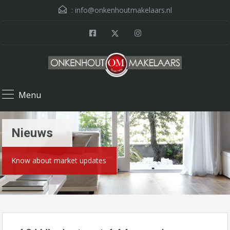
:
info@onkenhoutmakelaars.nl
Menu
Nieuws
Know about market updates