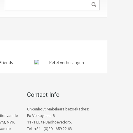
Contact Info
Onkenhout Makelaars bezoekadres:
tief van de
Pa Verkuyllaan 8
NVM, NVR,
1171 EE te Badhoevedorp.
van de
Tel.: +31 - (0)20 - 659 22 63