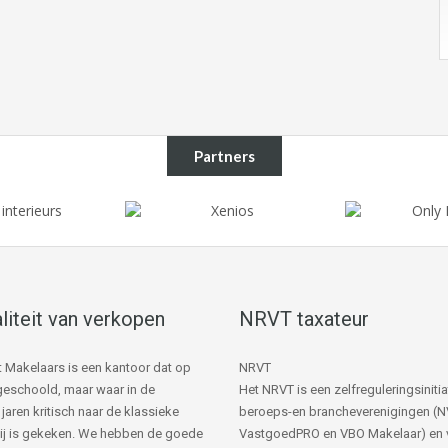
Partners
liteit van verkopen
NRVT taxateur
 Makelaars is een kantoor dat op
NRVT
s geschoold, maar waar in de
Het NRVT is een zelfreguleringsinitia
jaren kritisch naar de klassieke
beroeps-en brancheverenigingen (
ij is gekeken. We hebben de goede
VastgoedPRO en VBO Makelaar) en 