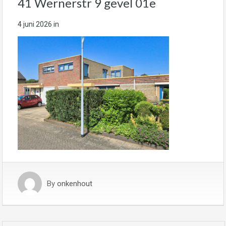
41 Wernerstr 9 gevel 01e
4 juni 2026
in
By
onkenhout