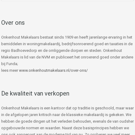
Over ons
Onkenhout Makelaars bestaat sinds 1909 en heeft jarenlange ervaring in het
bemiddelen in woningmakelaardij, bedrijfsonroerend goed en taxaties in de
regio Badhoevedorp en de omliggende dorpen en steden. Onkenhout
Makelaars is lid van de NVM en publiceert het onroerend goed onder andere
bij Funda;
lees meer
www.onkenhoutmakelaars.nl/over-ons/
De kwaliteit van verkopen
Onkenhout Makelaars is een kantoor dat op traditie is geschoold, maar waar
in de afgelopen jaren kritisch naar de klassieke makelaardij is gekeken. We
hebben de goede dingen uit het verleden behouden, evenals de van oudsher
opgebouwde normen en waarden. Naast deze basisprincipes hebben we
ons ook aangepast aan de moderne tijd van nu. Zo proberen we veel meer