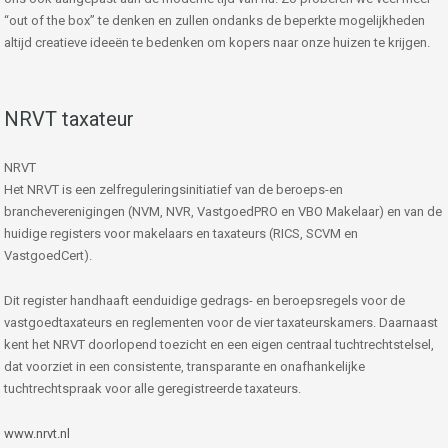
“out of the box” te denken en zullen ondanks de beperkte mogelijkheden
altijd creatieve ideeën te bedenken om kopers naar onze huizen te krijgen.
NRVT taxateur
NRVT
Het NRVT is een zelfreguleringsinitiatief van de beroeps-en
brancheverenigingen (NVM, NVR, VastgoedPRO en VBO Makelaar) en van de
huidige registers voor makelaars en taxateurs (RICS, SCVM en
VastgoedCert).
Dit register handhaaft eenduidige gedrags- en beroepsregels voor de
vastgoedtaxateurs en reglementen voor de vier taxateurskamers. Daarnaast
kent het NRVT doorlopend toezicht en een eigen centraal tuchtrechtstelsel,
dat voorziet in een consistente, transparante en onafhankelijke
tuchtrechtspraak voor alle geregistreerde taxateurs.
www.nrvt.nl