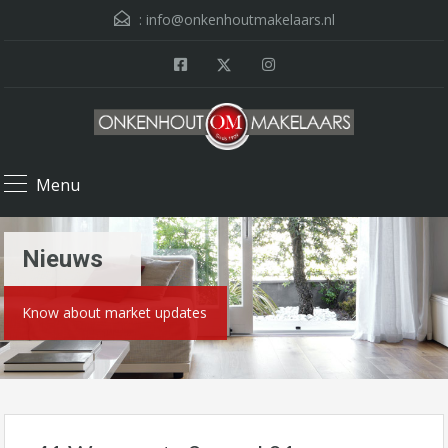
:
info@onkenhoutmakelaars.nl
Menu
Nieuws
Know about market updates