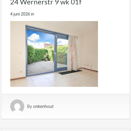
24 Wernerstr 9 wk 01f
4 juni 2026
in
By
onkenhout