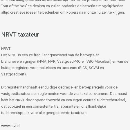
“out of the box” te denken en zullen ondanks de beperkte mogelijkheden
altijd creatieve ideeën te bedenken om kopers naar onze huizen te krijgen.
NRVT taxateur
NRVT
Het NRVT is een zelfreguleringsinitiatief van de beroeps-en
brancheverenigingen (NVM, NVR, VastgoedPRO en VBO Makelaar) en van de
huidige registers voor makelaars en taxateurs (RICS, SCVM en
VastgoedCert).
Dit register handhaaft eenduidige gedrags- en beroepsregels voor de
vastgoedtaxateurs en reglementen voor de vier taxateurskamers. Daarnaast
kent het NRVT doorlopend toezicht en een eigen centraal tuchtrechtstelsel,
dat voorziet in een consistente, transparante en onafhankelijke
tuchtrechtspraak voor alle geregistreerde taxateurs.
www.nrvt.nl