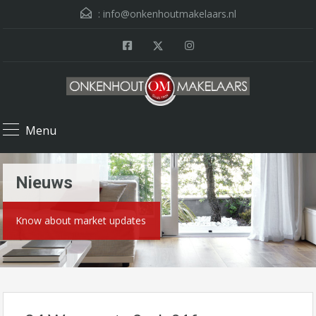
:
info@onkenhoutmakelaars.nl
Menu
Nieuws
Know about market updates