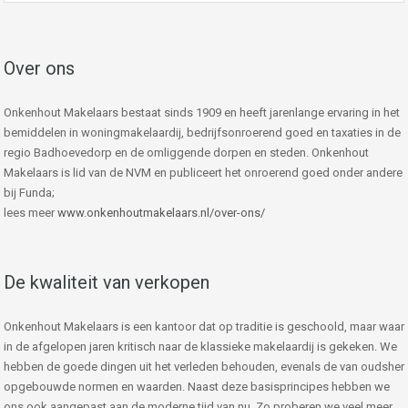
Over ons
Onkenhout Makelaars bestaat sinds 1909 en heeft jarenlange ervaring in het
bemiddelen in woningmakelaardij, bedrijfsonroerend goed en taxaties in de
regio Badhoevedorp en de omliggende dorpen en steden. Onkenhout
Makelaars is lid van de NVM en publiceert het onroerend goed onder andere
bij Funda;
lees meer
www.onkenhoutmakelaars.nl/over-ons/
De kwaliteit van verkopen
Onkenhout Makelaars is een kantoor dat op traditie is geschoold, maar waar
in de afgelopen jaren kritisch naar de klassieke makelaardij is gekeken. We
hebben de goede dingen uit het verleden behouden, evenals de van oudsher
opgebouwde normen en waarden. Naast deze basisprincipes hebben we
ons ook aangepast aan de moderne tijd van nu. Zo proberen we veel meer