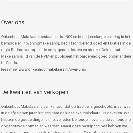
Over ons
Onkenhout Makelaars bestaat sinds 1909 en heeft jarenlange ervaring in het
bemiddelen in woningmakelaardij, bedrijfsonroerend goed en taxaties in de
regio Badhoevedorp en de omliggende dorpen en steden. Onkenhout
Makelaars is lid van de NVM en publiceert het onroerend goed onder andere
bij Funda;
lees meer
www.onkenhoutmakelaars.nl/over-ons/
De kwaliteit van verkopen
Onkenhout Makelaars is een kantoor dat op traditie is geschoold, maar waar
in de afgelopen jaren kritisch naar de klassieke makelaardij is gekeken. We
hebben de goede dingen uit het verleden behouden, evenals de van oudsher
opgebouwde normen en waarden. Naast deze basisprincipes hebben we
ons ook aangepast aan de moderne tijd van nu. Zo proberen we veel meer