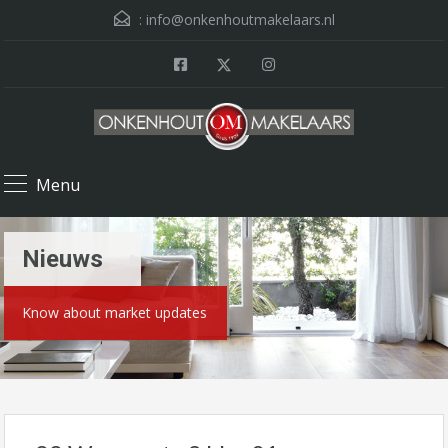
:
info@onkenhoutmakelaars.nl
Menu
Nieuws
Know about market updates