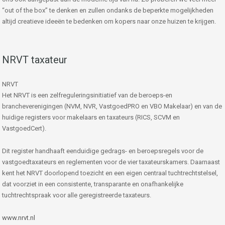
“out of the box” te denken en zullen ondanks de beperkte mogelijkheden
altijd creatieve ideeën te bedenken om kopers naar onze huizen te krijgen.
NRVT taxateur
NRVT
Het NRVT is een zelfreguleringsinitiatief van de beroeps-en
brancheverenigingen (NVM, NVR, VastgoedPRO en VBO Makelaar) en van de
huidige registers voor makelaars en taxateurs (RICS, SCVM en
VastgoedCert).
Dit register handhaaft eenduidige gedrags- en beroepsregels voor de
vastgoedtaxateurs en reglementen voor de vier taxateurskamers. Daarnaast
kent het NRVT doorlopend toezicht en een eigen centraal tuchtrechtstelsel,
dat voorziet in een consistente, transparante en onafhankelijke
tuchtrechtspraak voor alle geregistreerde taxateurs.
www.nrvt.nl