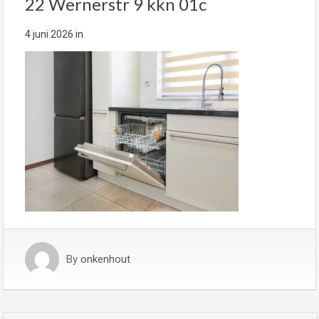
22 Wernerstr 9 kkn 01c
4 juni 2026
in
By
onkenhout