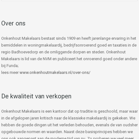
Over ons
Onkenhout Makelaars bestaat sinds 1909 en heeft jarenlange ervaring in het
bemiddelen in woningmakelaardij, bedrijfsonroerend goed en taxaties in de
regio Badhoevedorp en de omliggende dorpen en steden. Onkenhout
Makelaars is lid van de NVM en publiceert het onroerend goed onder andere
bij Funda;
lees meer
www.onkenhoutmakelaars.nl/over-ons/
De kwaliteit van verkopen
Onkenhout Makelaars is een kantoor dat op traditie is geschoold, maar waar
in de afgelopen jaren kritisch naar de klassieke makelaardij is gekeken. We
hebben de goede dingen uit het verleden behouden, evenals de van oudsher
opgebouwde normen en waarden. Naast deze basisprincipes hebben we
ons ook aangepast aan de moderne tijd van nu. Zo proberen we veel meer