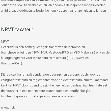
“out of the box” te denken en zullen ondanks de beperkte mogelijkheden
altijd creatieve ideeën te bedenken om kopers naar onze huizen te krijgen.
NRVT taxateur
NRVT
Het NRVT is een zelfreguleringsinitiatief van de beroeps-en
brancheverenigingen (NVM, NVR, VastgoedPRO en VBO Makelaar) en van de
huidige registers voor makelaars en taxateurs (RICS, SCVM en
VastgoedCert).
Dit register handhaaft eenduidige gedrags- en beroepsregels voor de
vastgoedtaxateurs en reglementen voor de vier taxateurskamers. Daarnaast
kent het NRVT doorlopend toezicht en een eigen centraal tuchtrechtstelsel,
dat voorziet in een consistente, transparante en onafhankelijke
tuchtrechtspraak voor alle geregistreerde taxateurs.
www.nrvt.nl