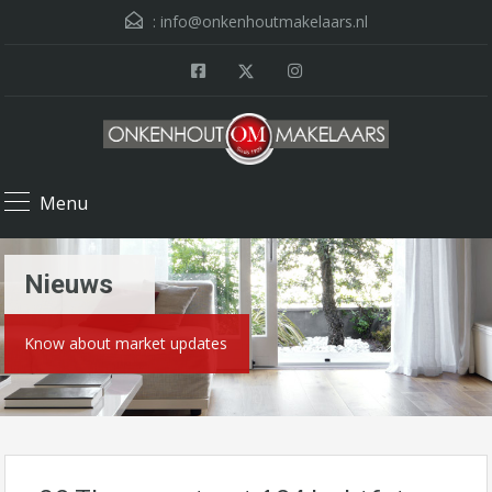
:
info@onkenhoutmakelaars.nl
Menu
Nieuws
Know about market updates