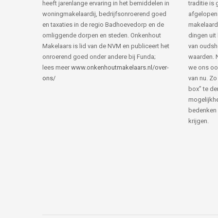
heeft jarenlange ervaring in het bemiddelen in
traditie i
woningmakelaardij, bedrijfsonroerend goed
afgelopen 
en taxaties in de regio Badhoevedorp en de
makelaard
omliggende dorpen en steden. Onkenhout
dingen uit
Makelaars is lid van de NVM en publiceert het
van ouds
onroerend goed onder andere bij Funda;
waarden. 
lees meer
www.onkenhoutmakelaars.nl/over-
we ons oo
ons/
van nu. Zo
box” te de
mogelijkhe
bedenken 
krijgen.