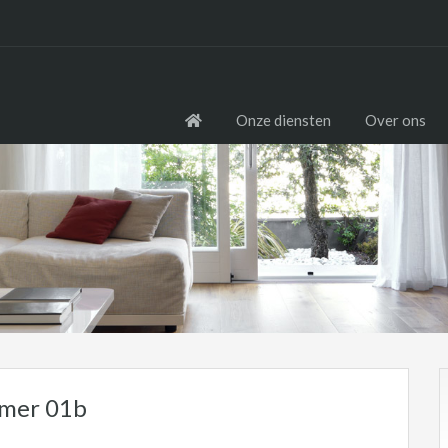
Onze diensten
Over ons
amer 01b