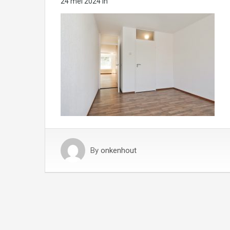
24 mei 2024
in
By
onkenhout