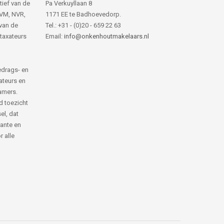
tief van de
Pa Verkuyllaan 8
NVM, NVR,
1171 EE te Badhoevedorp.
van de
Tel.: +31 - (0)20 - 659 22 63
 taxateurs
Email:
info@onkenhoutmakelaars.nl
edrags- en
ateurs en
amers.
d toezicht
el, dat
rante en
 alle