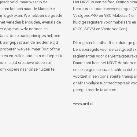
s geschoold, maar waar in de
Het NRVT is een zelfreguleringsinitia
jaren kritisch naar de klassieke
beroeps-en brancheverenigingen (
ij is gekeken. We hebben de goede
VastgoedPRO en VBO Makelaar) en 
 het verleden behouden, evenals de
huidige registers voor makelaars en
her opgebouwde normen en
(RICS, SCVM en VastgoedCert).
Naast deze basisprincipes hebben
k aangepast aan de moderne tijd
Dit register handhaaft eenduidige g
 proberen we veel meer “out of the
beroepsregels voor de vastgoedtax
nken en zullen ondanks de beperkte
reglementen voor de vier taxateursk
den altijd creatieve ideeën te
Daarnaast kent het NRVT doorlopen
om kopers naar onze huizen te
en een eigen centraal tuchtrechtstels
voorziet in een consistente, transpa
onafhankelijke tuchtrechtspraak voor
geregistreerde taxateurs.
www.nrvt.nl