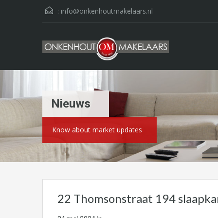
:
info@onkenhoutmakelaars.nl
Nieuws
Know about market updates
22 Thomsonstraat 194 slaapk