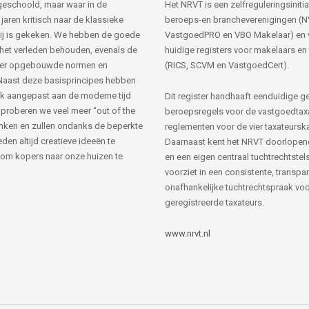
s geschoold, maar waar in de
Het NRVT is een zelfreguleringsinitia
jaren kritisch naar de klassieke
beroeps-en brancheverenigingen (
ij is gekeken. We hebben de goede
VastgoedPRO en VBO Makelaar) en 
 het verleden behouden, evenals de
huidige registers voor makelaars en
her opgebouwde normen en
(RICS, SCVM en VastgoedCert).
Naast deze basisprincipes hebben
k aangepast aan de moderne tijd
Dit register handhaaft eenduidige g
 proberen we veel meer “out of the
beroepsregels voor de vastgoedtax
nken en zullen ondanks de beperkte
reglementen voor de vier taxateursk
den altijd creatieve ideeën te
Daarnaast kent het NRVT doorlopen
om kopers naar onze huizen te
en een eigen centraal tuchtrechtstels
voorziet in een consistente, transpa
onafhankelijke tuchtrechtspraak voor
geregistreerde taxateurs.
www.nrvt.nl