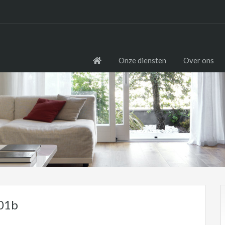
Onze diensten
Over ons
 01b