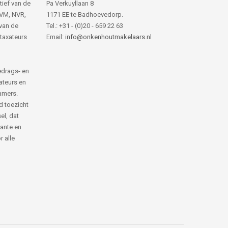
tief van de
Pa Verkuyllaan 8
NVM, NVR,
1171 EE te Badhoevedorp.
van de
Tel.: +31 - (0)20 - 659 22 63
 taxateurs
Email:
info@onkenhoutmakelaars.nl
edrags- en
ateurs en
amers.
d toezicht
el, dat
rante en
 alle