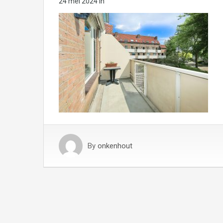
24 mei 2024
in
By
onkenhout