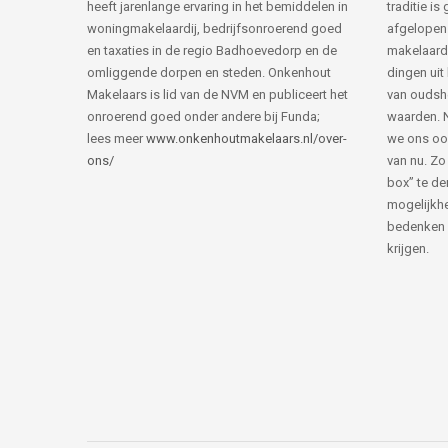
heeft jarenlange ervaring in het bemiddelen in
traditie i
woningmakelaardij, bedrijfsonroerend goed
afgelopen 
en taxaties in de regio Badhoevedorp en de
makelaard
omliggende dorpen en steden. Onkenhout
dingen uit
Makelaars is lid van de NVM en publiceert het
van ouds
onroerend goed onder andere bij Funda;
waarden. 
lees meer
www.onkenhoutmakelaars.nl/over-
we ons oo
ons/
van nu. Zo
box” te de
mogelijkhe
bedenken 
krijgen.