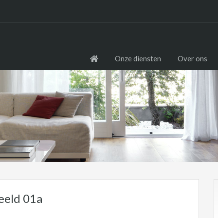
Onze diensten
Over ons
eeld 01a