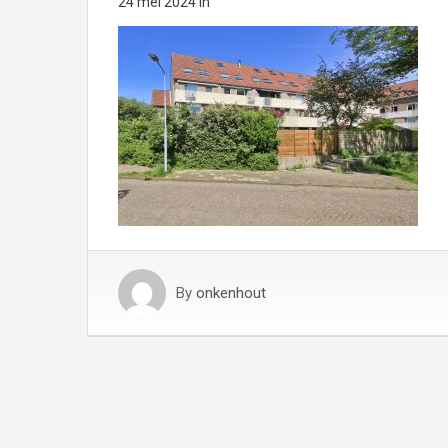
24 mei 2024
in
By
onkenhout