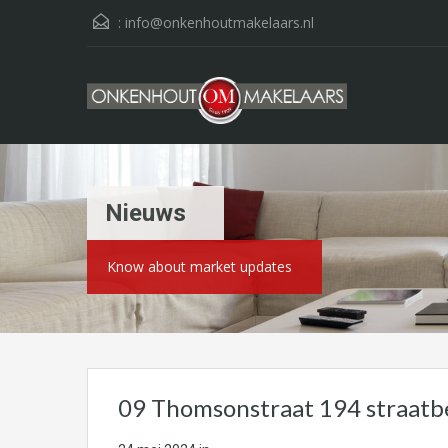
:
info@onkenhoutmakelaars.nl
Nieuws
Know about market updates
09 Thomsonstraat 194 straatb