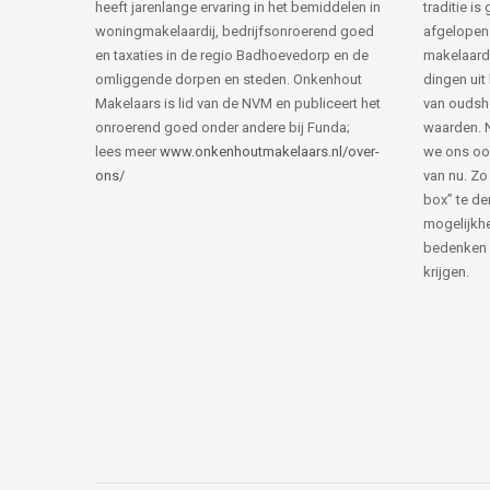
heeft jarenlange ervaring in het bemiddelen in
traditie i
woningmakelaardij, bedrijfsonroerend goed
afgelopen 
en taxaties in de regio Badhoevedorp en de
makelaard
omliggende dorpen en steden. Onkenhout
dingen uit
Makelaars is lid van de NVM en publiceert het
van ouds
onroerend goed onder andere bij Funda;
waarden. 
lees meer
www.onkenhoutmakelaars.nl/over-
we ons oo
ons/
van nu. Zo
box” te de
mogelijkhe
bedenken 
krijgen.