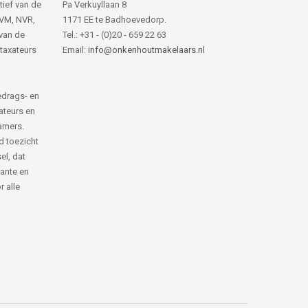
tief van de
Pa Verkuyllaan 8
NVM, NVR,
1171 EE te Badhoevedorp.
van de
Tel.: +31 - (0)20 - 659 22 63
 taxateurs
Email:
info@onkenhoutmakelaars.nl
edrags- en
ateurs en
amers.
d toezicht
el, dat
rante en
 alle