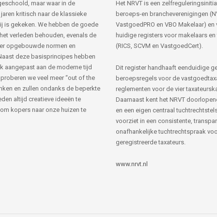
s geschoold, maar waar in de
Het NRVT is een zelfreguleringsinitia
jaren kritisch naar de klassieke
beroeps-en brancheverenigingen (
ij is gekeken. We hebben de goede
VastgoedPRO en VBO Makelaar) en 
 het verleden behouden, evenals de
huidige registers voor makelaars en
her opgebouwde normen en
(RICS, SCVM en VastgoedCert).
Naast deze basisprincipes hebben
k aangepast aan de moderne tijd
Dit register handhaaft eenduidige g
 proberen we veel meer “out of the
beroepsregels voor de vastgoedtax
nken en zullen ondanks de beperkte
reglementen voor de vier taxateursk
den altijd creatieve ideeën te
Daarnaast kent het NRVT doorlopen
om kopers naar onze huizen te
en een eigen centraal tuchtrechtstels
voorziet in een consistente, transpa
onafhankelijke tuchtrechtspraak voor
geregistreerde taxateurs.
www.nrvt.nl