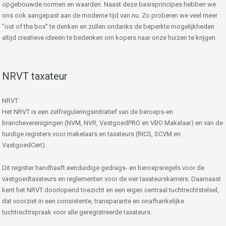
opgebouwde normen en waarden. Naast deze basisprincipes hebben we
ons ook aangepast aan de moderne tijd van nu. Zo proberen we veel meer
“out of the box” te denken en zullen ondanks de beperkte mogelijkheden
altijd creatieve ideeën te bedenken om kopers naar onze huizen te krijgen.
NRVT taxateur
NRVT
Het NRVT is een zelfreguleringsinitiatief van de beroeps-en
brancheverenigingen (NVM, NVR, VastgoedPRO en VBO Makelaar) en van de
huidige registers voor makelaars en taxateurs (RICS, SCVM en
VastgoedCert).
Dit register handhaaft eenduidige gedrags- en beroepsregels voor de
vastgoedtaxateurs en reglementen voor de vier taxateurskamers. Daarnaast
kent het NRVT doorlopend toezicht en een eigen centraal tuchtrechtstelsel,
dat voorziet in een consistente, transparante en onafhankelijke
tuchtrechtspraak voor alle geregistreerde taxateurs.