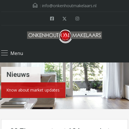
:
info@onkenhoutmakelaars.nl
Menu
Nieuws
Know about market updates