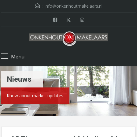
:
info@onkenhoutmakelaars.nl
Menu
Nieuws
Know about market updates