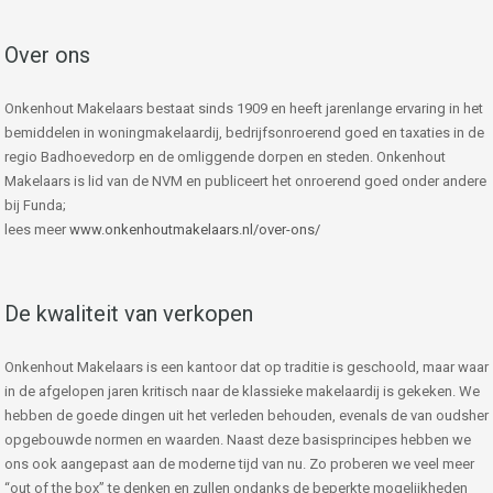
Over ons
Onkenhout Makelaars bestaat sinds 1909 en heeft jarenlange ervaring in het
bemiddelen in woningmakelaardij, bedrijfsonroerend goed en taxaties in de
regio Badhoevedorp en de omliggende dorpen en steden. Onkenhout
Makelaars is lid van de NVM en publiceert het onroerend goed onder andere
bij Funda;
lees meer
www.onkenhoutmakelaars.nl/over-ons/
De kwaliteit van verkopen
Onkenhout Makelaars is een kantoor dat op traditie is geschoold, maar waar
in de afgelopen jaren kritisch naar de klassieke makelaardij is gekeken. We
hebben de goede dingen uit het verleden behouden, evenals de van oudsher
opgebouwde normen en waarden. Naast deze basisprincipes hebben we
ons ook aangepast aan de moderne tijd van nu. Zo proberen we veel meer
“out of the box” te denken en zullen ondanks de beperkte mogelijkheden