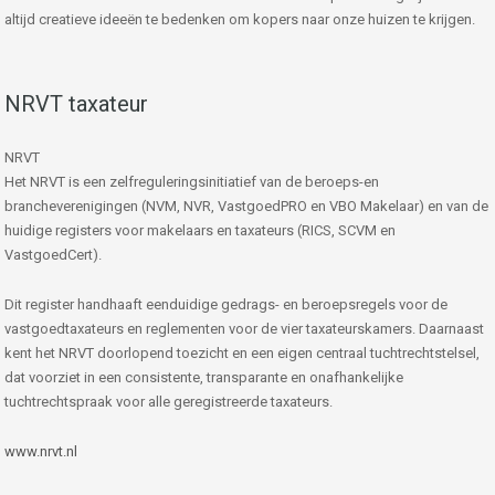
altijd creatieve ideeën te bedenken om kopers naar onze huizen te krijgen.
NRVT taxateur
NRVT
Het NRVT is een zelfreguleringsinitiatief van de beroeps-en
brancheverenigingen (NVM, NVR, VastgoedPRO en VBO Makelaar) en van de
huidige registers voor makelaars en taxateurs (RICS, SCVM en
VastgoedCert).
Dit register handhaaft eenduidige gedrags- en beroepsregels voor de
vastgoedtaxateurs en reglementen voor de vier taxateurskamers. Daarnaast
kent het NRVT doorlopend toezicht en een eigen centraal tuchtrechtstelsel,
dat voorziet in een consistente, transparante en onafhankelijke
tuchtrechtspraak voor alle geregistreerde taxateurs.
www.nrvt.nl