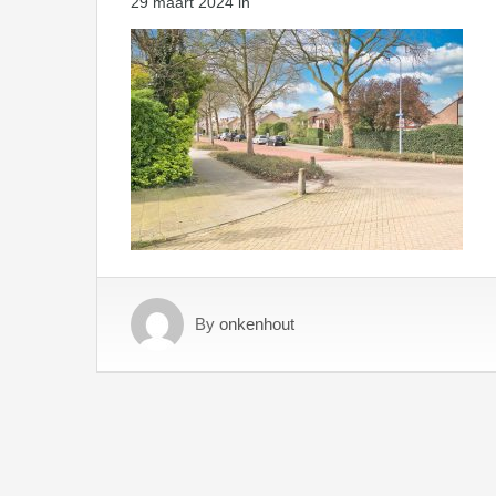
29 maart 2024
in
By
onkenhout