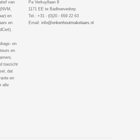
atief van
Pa Verkuyllaan 8
 (NVM,
1171 EE te Badhoevedorp.
ar) en
Tel.: +31 - (0)20 - 659 22 63
aars en
Email:
info@onkenhoutmakelaars.nl
Cert).
edrags- en
teurs en
kamers.
d toezicht
sel, dat
rante en
 alle