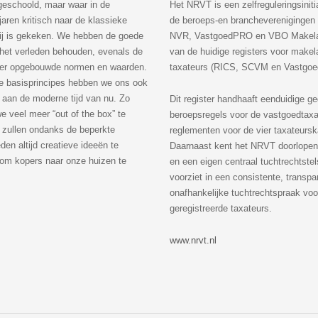
s geschoold, maar waar in de
Het NRVT is een zelfreguleringsiniti
jaren kritisch naar de klassieke
de beroeps-en brancheverenigingen
ij is gekeken. We hebben de goede
NVR, VastgoedPRO en VBO Makela
 het verleden behouden, evenals de
van de huidige registers voor makel
er opgebouwde normen en waarden.
taxateurs (RICS, SCVM en Vastgoed
e basisprincipes hebben we ons ook
aan de moderne tijd van nu. Zo
Dit register handhaaft eenduidige g
e veel meer “out of the box” te
beroepsregels voor de vastgoedtaxa
 zullen ondanks de beperkte
reglementen voor de vier taxateurs
den altijd creatieve ideeën te
Daarnaast kent het NRVT doorlopen
om kopers naar onze huizen te
en een eigen centraal tuchtrechtstel
voorziet in een consistente, transpa
onafhankelijke tuchtrechtspraak voor
geregistreerde taxateurs.
www.nrvt.nl