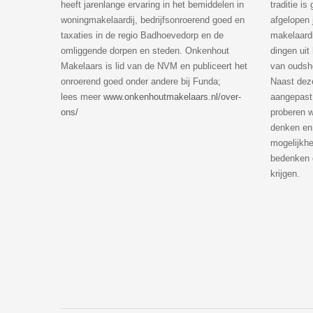
heeft jarenlange ervaring in het bemiddelen in
traditie i
woningmakelaardij, bedrijfsonroerend goed en
afgelopen 
taxaties in de regio Badhoevedorp en de
makelaard
omliggende dorpen en steden. Onkenhout
dingen uit
Makelaars is lid van de NVM en publiceert het
van oudsh
onroerend goed onder andere bij Funda;
Naast dez
lees meer
www.onkenhoutmakelaars.nl/over-
aangepast 
ons/
proberen w
denken en
mogelijkhe
bedenken 
krijgen.