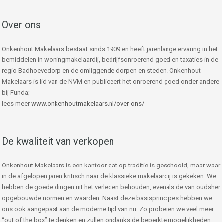
Over ons
Onkenhout Makelaars bestaat sinds 1909 en heeft jarenlange ervaring in het
bemiddelen in woningmakelaardij, bedrijfsonroerend goed en taxaties in de
regio Badhoevedorp en de omliggende dorpen en steden. Onkenhout
Makelaars is lid van de NVM en publiceert het onroerend goed onder andere
bij Funda;
lees meer
www.onkenhoutmakelaars.nl/over-ons/
De kwaliteit van verkopen
Onkenhout Makelaars is een kantoor dat op traditie is geschoold, maar waar
in de afgelopen jaren kritisch naar de klassieke makelaardij is gekeken. We
hebben de goede dingen uit het verleden behouden, evenals de van oudsher
opgebouwde normen en waarden. Naast deze basisprincipes hebben we
ons ook aangepast aan de moderne tijd van nu. Zo proberen we veel meer
“out of the box” te denken en zullen ondanks de beperkte mogelijkheden