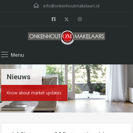
:
info@onkenhoutmakelaars.nl
Menu
Nieuws
Know about market updates