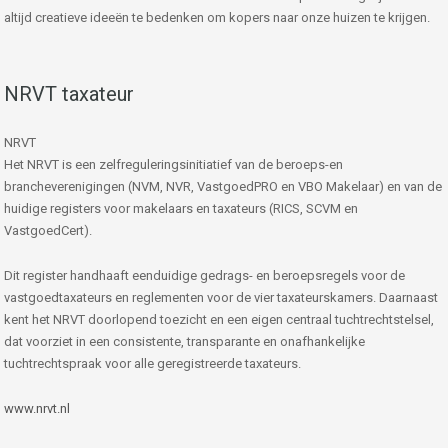
altijd creatieve ideeën te bedenken om kopers naar onze huizen te krijgen.
NRVT taxateur
NRVT
Het NRVT is een zelfreguleringsinitiatief van de beroeps-en
brancheverenigingen (NVM, NVR, VastgoedPRO en VBO Makelaar) en van de
huidige registers voor makelaars en taxateurs (RICS, SCVM en
VastgoedCert).
Dit register handhaaft eenduidige gedrags- en beroepsregels voor de
vastgoedtaxateurs en reglementen voor de vier taxateurskamers. Daarnaast
kent het NRVT doorlopend toezicht en een eigen centraal tuchtrechtstelsel,
dat voorziet in een consistente, transparante en onafhankelijke
tuchtrechtspraak voor alle geregistreerde taxateurs.
www.nrvt.nl