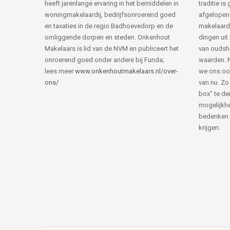
heeft jarenlange ervaring in het bemiddelen in
traditie i
woningmakelaardij, bedrijfsonroerend goed
afgelopen 
en taxaties in de regio Badhoevedorp en de
makelaard
omliggende dorpen en steden. Onkenhout
dingen uit
Makelaars is lid van de NVM en publiceert het
van ouds
onroerend goed onder andere bij Funda;
waarden. 
lees meer
www.onkenhoutmakelaars.nl/over-
we ons oo
ons/
van nu. Zo
box” te de
mogelijkhe
bedenken 
krijgen.