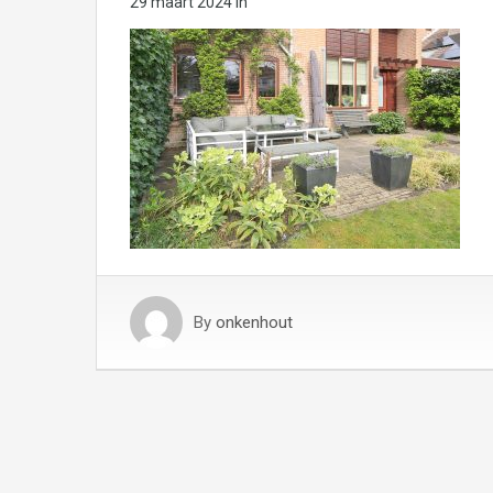
29 maart 2024
in
By
onkenhout