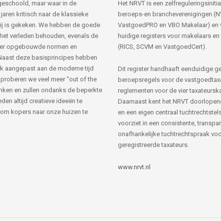
s geschoold, maar waar in de
Het NRVT is een zelfreguleringsinitia
jaren kritisch naar de klassieke
beroeps-en brancheverenigingen (
ij is gekeken. We hebben de goede
VastgoedPRO en VBO Makelaar) en 
 het verleden behouden, evenals de
huidige registers voor makelaars en
her opgebouwde normen en
(RICS, SCVM en VastgoedCert).
Naast deze basisprincipes hebben
k aangepast aan de moderne tijd
Dit register handhaaft eenduidige g
 proberen we veel meer “out of the
beroepsregels voor de vastgoedtax
nken en zullen ondanks de beperkte
reglementen voor de vier taxateursk
den altijd creatieve ideeën te
Daarnaast kent het NRVT doorlopen
om kopers naar onze huizen te
en een eigen centraal tuchtrechtstels
voorziet in een consistente, transpa
onafhankelijke tuchtrechtspraak voor
geregistreerde taxateurs.
www.nrvt.nl