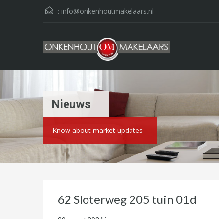
:
info@onkenhoutmakelaars.nl
Nieuws
Know about market updates
62 Sloterweg 205 tuin 01d