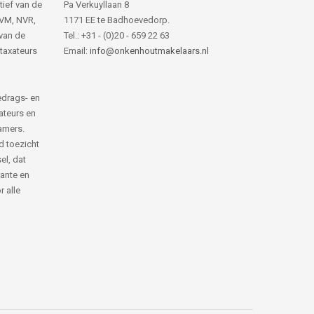
tief van de
Pa Verkuyllaan 8
NVM, NVR,
1171 EE te Badhoevedorp.
van de
Tel.: +31 - (0)20 - 659 22 63
 taxateurs
Email:
info@onkenhoutmakelaars.nl
edrags- en
ateurs en
amers.
d toezicht
el, dat
rante en
 alle