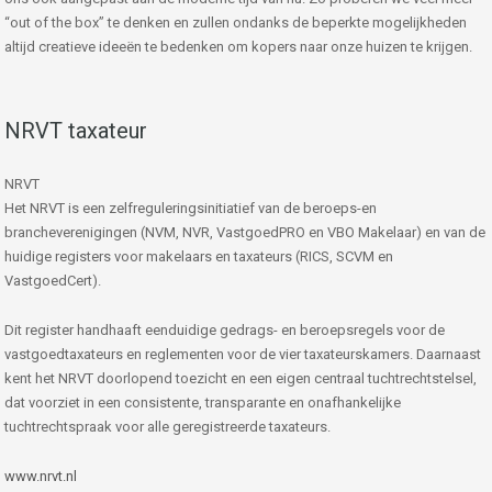
“out of the box” te denken en zullen ondanks de beperkte mogelijkheden
altijd creatieve ideeën te bedenken om kopers naar onze huizen te krijgen.
NRVT taxateur
NRVT
Het NRVT is een zelfreguleringsinitiatief van de beroeps-en
brancheverenigingen (NVM, NVR, VastgoedPRO en VBO Makelaar) en van de
huidige registers voor makelaars en taxateurs (RICS, SCVM en
VastgoedCert).
Dit register handhaaft eenduidige gedrags- en beroepsregels voor de
vastgoedtaxateurs en reglementen voor de vier taxateurskamers. Daarnaast
kent het NRVT doorlopend toezicht en een eigen centraal tuchtrechtstelsel,
dat voorziet in een consistente, transparante en onafhankelijke
tuchtrechtspraak voor alle geregistreerde taxateurs.
www.nrvt.nl