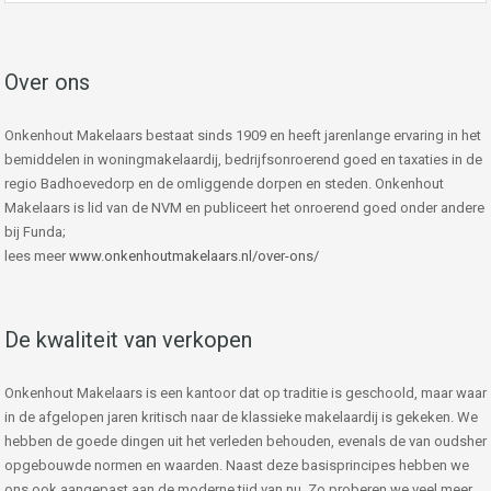
Over ons
Onkenhout Makelaars bestaat sinds 1909 en heeft jarenlange ervaring in het
bemiddelen in woningmakelaardij, bedrijfsonroerend goed en taxaties in de
regio Badhoevedorp en de omliggende dorpen en steden. Onkenhout
Makelaars is lid van de NVM en publiceert het onroerend goed onder andere
bij Funda;
lees meer
www.onkenhoutmakelaars.nl/over-ons/
De kwaliteit van verkopen
Onkenhout Makelaars is een kantoor dat op traditie is geschoold, maar waar
in de afgelopen jaren kritisch naar de klassieke makelaardij is gekeken. We
hebben de goede dingen uit het verleden behouden, evenals de van oudsher
opgebouwde normen en waarden. Naast deze basisprincipes hebben we
ons ook aangepast aan de moderne tijd van nu. Zo proberen we veel meer