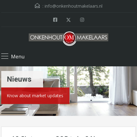
:
info@onkenhoutmakelaars.nl
Menu
Nieuws
Know about market updates