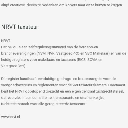
altijd creatieve ideeën te bedenken om kopers naar onze huizen te krijgen.
NRVT taxateur
NRVT
Het NRVT is een zelfreguleringsinitiatief van de beroeps-en
brancheverenigingen (NVM, NVR, VastgoedPRO en VBO Makelaar) en van de
huidige registers voor makelaars en taxateurs (RICS, SCVM en
VastgoedCert).
Dit register handhaaft eenduidige gedrags- en beroepsregels voor de
vastgoedtaxateurs en reglementen voor de vier taxateurskamers. Daarnaast
kent het NRVT doorlopend toezicht en een eigen centraal tuchtrechtstelsel,
dat voorziet in een consistente, transparante en onafhankelijke
tuchtrechtspraak voor alle geregistreerde taxateurs.
www.nrvt.nl