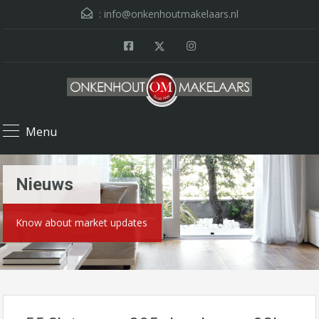
:
info@onkenhoutmakelaars.nl
Menu
Nieuws
Know about market updates