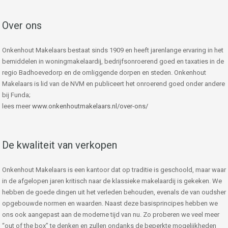
Over ons
Onkenhout Makelaars bestaat sinds 1909 en heeft jarenlange ervaring in het
bemiddelen in woningmakelaardij, bedrijfsonroerend goed en taxaties in de
regio Badhoevedorp en de omliggende dorpen en steden. Onkenhout
Makelaars is lid van de NVM en publiceert het onroerend goed onder andere
bij Funda;
lees meer
www.onkenhoutmakelaars.nl/over-ons/
De kwaliteit van verkopen
Onkenhout Makelaars is een kantoor dat op traditie is geschoold, maar waar
in de afgelopen jaren kritisch naar de klassieke makelaardij is gekeken. We
hebben de goede dingen uit het verleden behouden, evenals de van oudsher
opgebouwde normen en waarden. Naast deze basisprincipes hebben we
ons ook aangepast aan de moderne tijd van nu. Zo proberen we veel meer
“out of the box” te denken en zullen ondanks de beperkte mogelijkheden