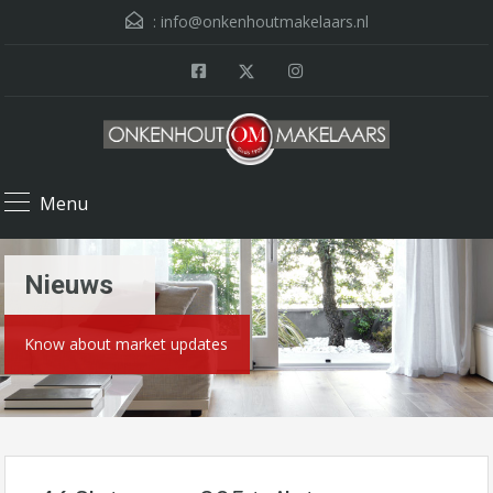
:
info@onkenhoutmakelaars.nl
Menu
Nieuws
Know about market updates