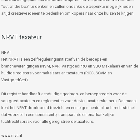
“out of the box” te denken en zullen ondanks de beperkte mogelijkheden
altijd creatieve ideeën te bedenken om kopers naar onze huizen te krijgen.
NRVT taxateur
NRVT
Het NRVT is een zelfreguleringsinitiatief van de beroeps-en
brancheverenigingen (NVM, NVR, VastgoedPRO en VBO Makelaar) en van de
huidige registers voor makelaars en taxateurs (RICS, SCVM en
VastgoedCert).
Dit register handhaaft eenduidige gedrags- en beroepsregels voor de
vastgoedtaxateurs en reglementen voor de vier taxateurskamers. Daarnaast
kent het NRVT doorlopend toezicht en een eigen centraal tuchtrechtstelsel,
dat voorziet in een consistente, transparante en onafhankelijke
tuchtrechtspraak voor alle geregistreerde taxateurs.
www.nrvt.nl