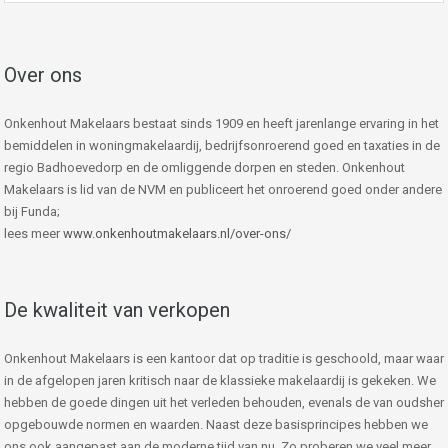
Over ons
Onkenhout Makelaars bestaat sinds 1909 en heeft jarenlange ervaring in het
bemiddelen in woningmakelaardij, bedrijfsonroerend goed en taxaties in de
regio Badhoevedorp en de omliggende dorpen en steden. Onkenhout
Makelaars is lid van de NVM en publiceert het onroerend goed onder andere
bij Funda;
lees meer
www.onkenhoutmakelaars.nl/over-ons/
De kwaliteit van verkopen
Onkenhout Makelaars is een kantoor dat op traditie is geschoold, maar waar
in de afgelopen jaren kritisch naar de klassieke makelaardij is gekeken. We
hebben de goede dingen uit het verleden behouden, evenals de van oudsher
opgebouwde normen en waarden. Naast deze basisprincipes hebben we
ons ook aangepast aan de moderne tijd van nu. Zo proberen we veel meer