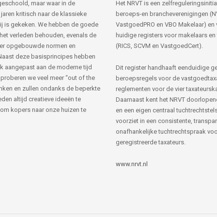
s geschoold, maar waar in de
Het NRVT is een zelfreguleringsinitia
jaren kritisch naar de klassieke
beroeps-en brancheverenigingen (
ij is gekeken. We hebben de goede
VastgoedPRO en VBO Makelaar) en 
 het verleden behouden, evenals de
huidige registers voor makelaars en
her opgebouwde normen en
(RICS, SCVM en VastgoedCert).
Naast deze basisprincipes hebben
k aangepast aan de moderne tijd
Dit register handhaaft eenduidige g
 proberen we veel meer “out of the
beroepsregels voor de vastgoedtax
nken en zullen ondanks de beperkte
reglementen voor de vier taxateursk
den altijd creatieve ideeën te
Daarnaast kent het NRVT doorlopen
om kopers naar onze huizen te
en een eigen centraal tuchtrechtstels
voorziet in een consistente, transpa
onafhankelijke tuchtrechtspraak voor
geregistreerde taxateurs.
www.nrvt.nl