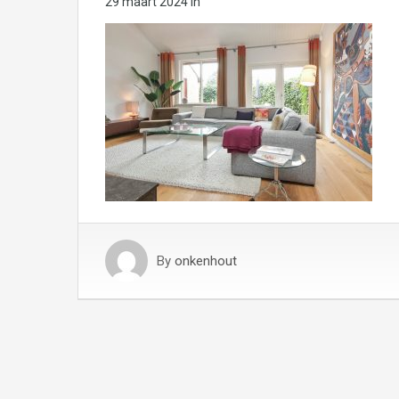
29 maart 2024
in
By
onkenhout