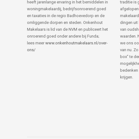
heeft jarenlange ervaring in het bemiddelen in
traditie i
woningmakelaardij, bedrijfsonroerend goed
afgelopen 
en taxaties in de regio Badhoevedorp en de
makelaard
omliggende dorpen en steden. Onkenhout
dingen uit
Makelaars is lid van de NVM en publiceert het
van ouds
onroerend goed onder andere bij Funda;
waarden. 
lees meer
www.onkenhoutmakelaars.nl/over-
we ons oo
ons/
van nu. Zo
box” te de
mogelijkhe
bedenken 
krijgen.