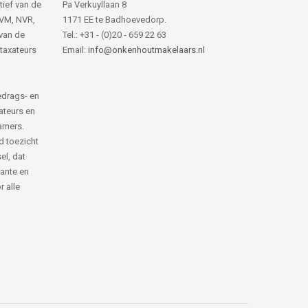
tief van de
Pa Verkuyllaan 8
NVM, NVR,
1171 EE te Badhoevedorp.
van de
Tel.: +31 - (0)20 - 659 22 63
 taxateurs
Email:
info@onkenhoutmakelaars.nl
edrags- en
ateurs en
amers.
d toezicht
el, dat
rante en
 alle