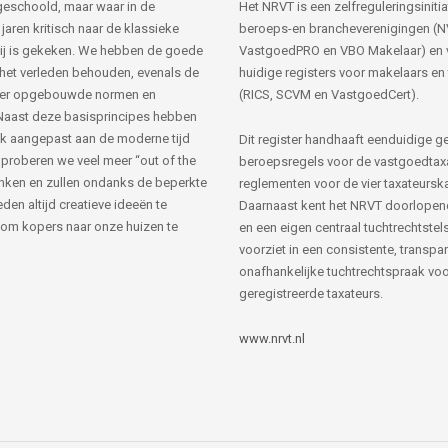
s geschoold, maar waar in de
Het NRVT is een zelfreguleringsinitia
jaren kritisch naar de klassieke
beroeps-en brancheverenigingen (
ij is gekeken. We hebben de goede
VastgoedPRO en VBO Makelaar) en 
 het verleden behouden, evenals de
huidige registers voor makelaars en
her opgebouwde normen en
(RICS, SCVM en VastgoedCert).
Naast deze basisprincipes hebben
k aangepast aan de moderne tijd
Dit register handhaaft eenduidige g
 proberen we veel meer “out of the
beroepsregels voor de vastgoedtax
nken en zullen ondanks de beperkte
reglementen voor de vier taxateursk
den altijd creatieve ideeën te
Daarnaast kent het NRVT doorlopen
om kopers naar onze huizen te
en een eigen centraal tuchtrechtstels
voorziet in een consistente, transpa
onafhankelijke tuchtrechtspraak voor
geregistreerde taxateurs.
www.nrvt.nl