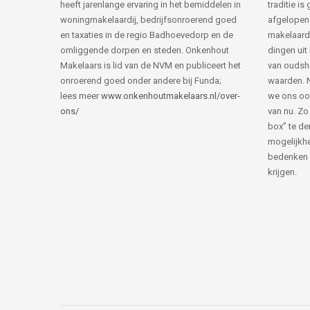
heeft jarenlange ervaring in het bemiddelen in
traditie i
woningmakelaardij, bedrijfsonroerend goed
afgelopen 
en taxaties in de regio Badhoevedorp en de
makelaard
omliggende dorpen en steden. Onkenhout
dingen uit
Makelaars is lid van de NVM en publiceert het
van ouds
onroerend goed onder andere bij Funda;
waarden. 
lees meer
www.onkenhoutmakelaars.nl/over-
we ons oo
ons/
van nu. Zo
box” te de
mogelijkhe
bedenken 
krijgen.