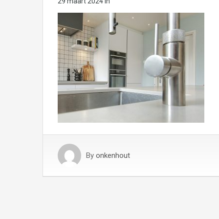
29 maart 2024
in
By
onkenhout