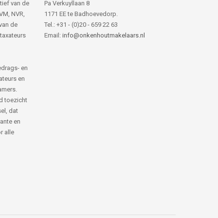
tief van de
Pa Verkuyllaan 8
NVM, NVR,
1171 EE te Badhoevedorp.
van de
Tel.: +31 - (0)20 - 659 22 63
 taxateurs
Email:
info@onkenhoutmakelaars.nl
edrags- en
ateurs en
amers.
d toezicht
el, dat
rante en
 alle