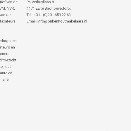
tief van de
Pa Verkuyllaan 8
NVM, NVR,
1171 EE te Badhoevedorp.
van de
Tel.: +31 - (0)20 - 659 22 63
 taxateurs
Email:
info@onkenhoutmakelaars.nl
edrags- en
ateurs en
amers.
d toezicht
el, dat
rante en
 alle