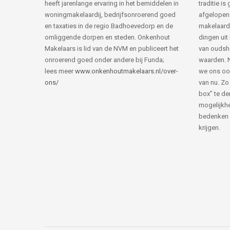
heeft jarenlange ervaring in het bemiddelen in
traditie i
woningmakelaardij, bedrijfsonroerend goed
afgelopen 
en taxaties in de regio Badhoevedorp en de
makelaard
omliggende dorpen en steden. Onkenhout
dingen uit
Makelaars is lid van de NVM en publiceert het
van ouds
onroerend goed onder andere bij Funda;
waarden. 
lees meer
www.onkenhoutmakelaars.nl/over-
we ons oo
ons/
van nu. Zo
box” te de
mogelijkhe
bedenken 
krijgen.