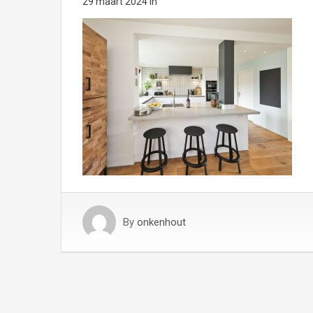
29 maart 2024
in
By
onkenhout