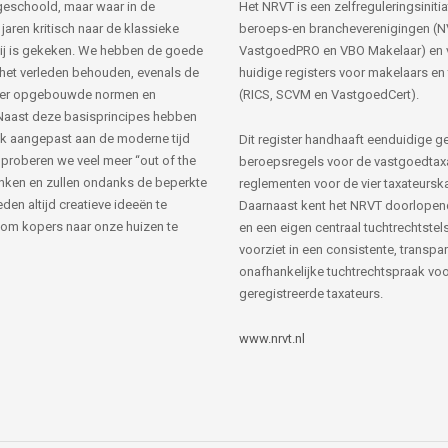
s geschoold, maar waar in de
Het NRVT is een zelfreguleringsinitia
jaren kritisch naar de klassieke
beroeps-en brancheverenigingen (
ij is gekeken. We hebben de goede
VastgoedPRO en VBO Makelaar) en 
 het verleden behouden, evenals de
huidige registers voor makelaars en
her opgebouwde normen en
(RICS, SCVM en VastgoedCert).
Naast deze basisprincipes hebben
k aangepast aan de moderne tijd
Dit register handhaaft eenduidige g
 proberen we veel meer “out of the
beroepsregels voor de vastgoedtax
nken en zullen ondanks de beperkte
reglementen voor de vier taxateursk
den altijd creatieve ideeën te
Daarnaast kent het NRVT doorlopen
om kopers naar onze huizen te
en een eigen centraal tuchtrechtstels
voorziet in een consistente, transpa
onafhankelijke tuchtrechtspraak voor
geregistreerde taxateurs.
www.nrvt.nl