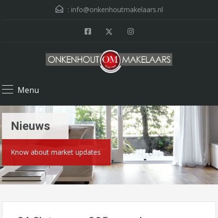
:
info@onkenhoutmakelaars.nl
Menu
Nieuws
Know about market updates