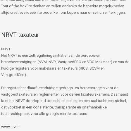
“out of the box” te denken en zullen ondanks de beperkte mogelijkheden
altijd creatieve ideeën te bedenken om kopers naar onze huizen te krijgen.
NRVT taxateur
NRVT
Het NRVT is een zelfreguleringsinitiatief van de beroeps-en
brancheverenigingen (NVM, NVR, VastgoedPRO en VBO Makelaar) en van de
huidige registers voor makelaars en taxateurs (RICS, SCVM en
VastgoedCert).
Dit register handhaaft eenduidige gedrags- en beroepsregels voor de
vastgoedtaxateurs en reglementen voor de vier taxateurskamers. Daarnaast
kent het NRVT doorlopend toezicht en een eigen centraal tuchtrechtstelsel,
dat voorziet in een consistente, transparante en onafhankelijke
tuchtrechtspraak voor alle geregistreerde taxateurs.
www.nrvt.nl