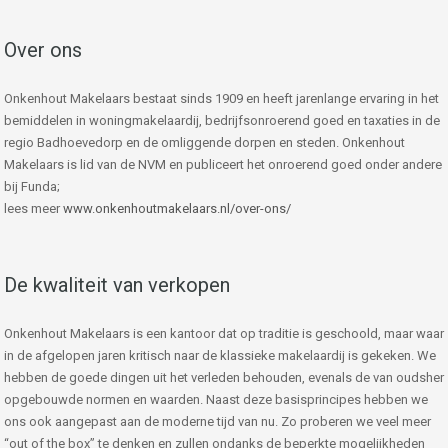
Over ons
Onkenhout Makelaars bestaat sinds 1909 en heeft jarenlange ervaring in het
bemiddelen in woningmakelaardij, bedrijfsonroerend goed en taxaties in de
regio Badhoevedorp en de omliggende dorpen en steden. Onkenhout
Makelaars is lid van de NVM en publiceert het onroerend goed onder andere
bij Funda;
lees meer
www.onkenhoutmakelaars.nl/over-ons/
De kwaliteit van verkopen
Onkenhout Makelaars is een kantoor dat op traditie is geschoold, maar waar
in de afgelopen jaren kritisch naar de klassieke makelaardij is gekeken. We
hebben de goede dingen uit het verleden behouden, evenals de van oudsher
opgebouwde normen en waarden. Naast deze basisprincipes hebben we
ons ook aangepast aan de moderne tijd van nu. Zo proberen we veel meer
“out of the box” te denken en zullen ondanks de beperkte mogelijkheden