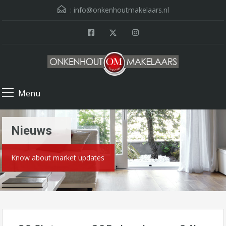
:
info@onkenhoutmakelaars.nl
Menu
Nieuws
Know about market updates