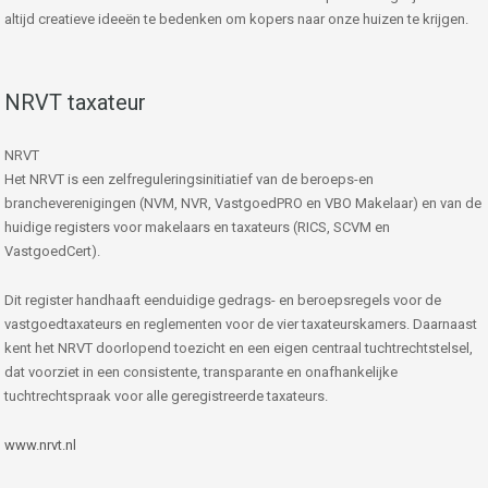
altijd creatieve ideeën te bedenken om kopers naar onze huizen te krijgen.
NRVT taxateur
NRVT
Het NRVT is een zelfreguleringsinitiatief van de beroeps-en
brancheverenigingen (NVM, NVR, VastgoedPRO en VBO Makelaar) en van de
huidige registers voor makelaars en taxateurs (RICS, SCVM en
VastgoedCert).
Dit register handhaaft eenduidige gedrags- en beroepsregels voor de
vastgoedtaxateurs en reglementen voor de vier taxateurskamers. Daarnaast
kent het NRVT doorlopend toezicht en een eigen centraal tuchtrechtstelsel,
dat voorziet in een consistente, transparante en onafhankelijke
tuchtrechtspraak voor alle geregistreerde taxateurs.
www.nrvt.nl