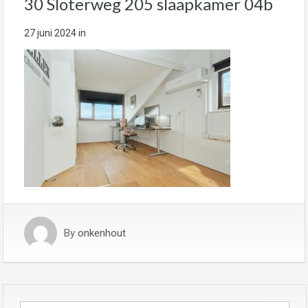
30 Sloterweg 205 slaapkamer 04b
27 juni 2024
in
By
onkenhout