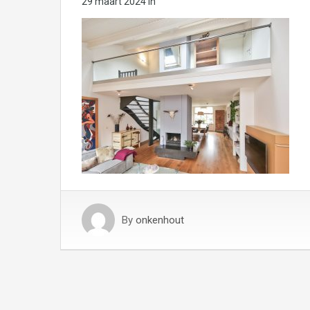
29 maart 2024
in
By
onkenhout