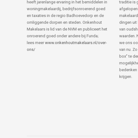
heeft jarenlange ervaring in het bemiddelen in
traditie i
woningmakelaardij, bedrijfsonroerend goed
afgelopen 
en taxaties in de regio Badhoevedorp en de
makelaard
omliggende dorpen en steden. Onkenhout
dingen uit
Makelaars is lid van de NVM en publiceert het
van ouds
onroerend goed onder andere bij Funda;
waarden. 
lees meer
www.onkenhoutmakelaars.nl/over-
we ons oo
ons/
van nu. Zo
box” te de
mogelijkhe
bedenken 
krijgen.