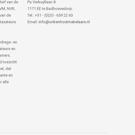
tief van de
Pa Verkuyllaan 8
NVM, NVR,
1171 EE te Badhoevedorp.
van de
Tel.: +31 - (0)20 - 659 22 63
 taxateurs
Email:
info@onkenhoutmakelaars.nl
edrags- en
ateurs en
amers.
d toezicht
el, dat
rante en
 alle