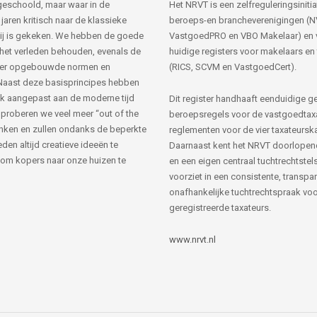
s geschoold, maar waar in de
Het NRVT is een zelfreguleringsinitia
jaren kritisch naar de klassieke
beroeps-en brancheverenigingen (
ij is gekeken. We hebben de goede
VastgoedPRO en VBO Makelaar) en 
 het verleden behouden, evenals de
huidige registers voor makelaars en
her opgebouwde normen en
(RICS, SCVM en VastgoedCert).
Naast deze basisprincipes hebben
k aangepast aan de moderne tijd
Dit register handhaaft eenduidige g
 proberen we veel meer “out of the
beroepsregels voor de vastgoedtax
nken en zullen ondanks de beperkte
reglementen voor de vier taxateursk
den altijd creatieve ideeën te
Daarnaast kent het NRVT doorlopen
om kopers naar onze huizen te
en een eigen centraal tuchtrechtstels
voorziet in een consistente, transpa
onafhankelijke tuchtrechtspraak voor
geregistreerde taxateurs.
www.nrvt.nl