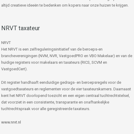
altijd creatieve ideeën te bedenken om kopers naar onze huizen te krijgen.
NRVT taxateur
NRVT
Het NRVT is een zelfreguleringsinitiatief van de beroeps-en
brancheverenigingen (NVM, NVR, VastgoedPRO en VBO Makelaar) en van de
huidige registers voor makelaars en taxateurs (RICS, SCVM en
VastgoedCert).
Dit register handhaaft eenduidige gedrags- en beroepsregels voor de
vastgoedtaxateurs en reglementen voor de vier taxateurskamers. Daarnaast
kent het NRVT doorlopend toezicht en een eigen centraal tuchtrechtstelsel,
dat voorziet in een consistente, transparante en onafhankelijke
tuchtrechtspraak voor alle geregistreerde taxateurs.
www.nrvt.nl