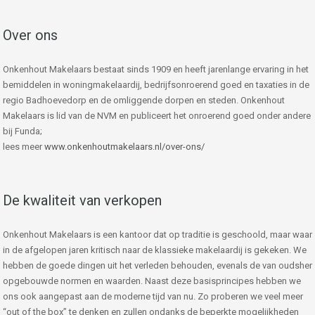
Over ons
Onkenhout Makelaars bestaat sinds 1909 en heeft jarenlange ervaring in het
bemiddelen in woningmakelaardij, bedrijfsonroerend goed en taxaties in de
regio Badhoevedorp en de omliggende dorpen en steden. Onkenhout
Makelaars is lid van de NVM en publiceert het onroerend goed onder andere
bij Funda;
lees meer
www.onkenhoutmakelaars.nl/over-ons/
De kwaliteit van verkopen
Onkenhout Makelaars is een kantoor dat op traditie is geschoold, maar waar
in de afgelopen jaren kritisch naar de klassieke makelaardij is gekeken. We
hebben de goede dingen uit het verleden behouden, evenals de van oudsher
opgebouwde normen en waarden. Naast deze basisprincipes hebben we
ons ook aangepast aan de moderne tijd van nu. Zo proberen we veel meer
“out of the box” te denken en zullen ondanks de beperkte mogelijkheden