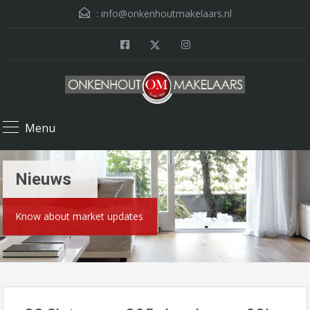
:
info@onkenhoutmakelaars.nl
Menu
Nieuws
Know about market updates