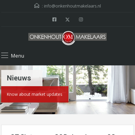
:
info@onkenhoutmakelaars.nl
Menu
Nieuws
Know about market updates