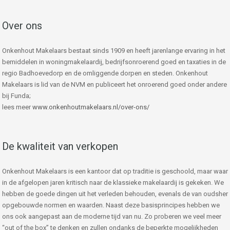
Over ons
Onkenhout Makelaars bestaat sinds 1909 en heeft jarenlange ervaring in het
bemiddelen in woningmakelaardij, bedrijfsonroerend goed en taxaties in de
regio Badhoevedorp en de omliggende dorpen en steden. Onkenhout
Makelaars is lid van de NVM en publiceert het onroerend goed onder andere
bij Funda;
lees meer
www.onkenhoutmakelaars.nl/over-ons/
De kwaliteit van verkopen
Onkenhout Makelaars is een kantoor dat op traditie is geschoold, maar waar
in de afgelopen jaren kritisch naar de klassieke makelaardij is gekeken. We
hebben de goede dingen uit het verleden behouden, evenals de van oudsher
opgebouwde normen en waarden. Naast deze basisprincipes hebben we
ons ook aangepast aan de moderne tijd van nu. Zo proberen we veel meer
“out of the box” te denken en zullen ondanks de beperkte mogelijkheden