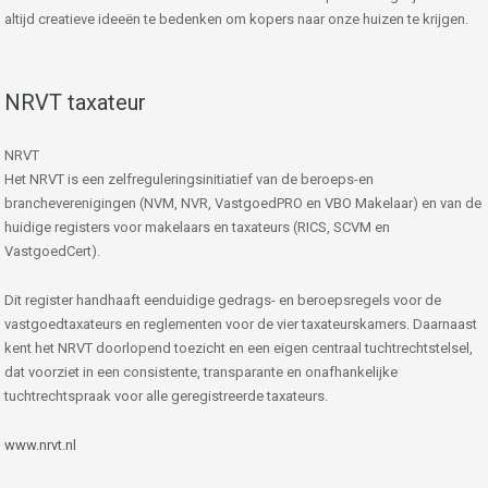
altijd creatieve ideeën te bedenken om kopers naar onze huizen te krijgen.
NRVT taxateur
NRVT
Het NRVT is een zelfreguleringsinitiatief van de beroeps-en
brancheverenigingen (NVM, NVR, VastgoedPRO en VBO Makelaar) en van de
huidige registers voor makelaars en taxateurs (RICS, SCVM en
VastgoedCert).
Dit register handhaaft eenduidige gedrags- en beroepsregels voor de
vastgoedtaxateurs en reglementen voor de vier taxateurskamers. Daarnaast
kent het NRVT doorlopend toezicht en een eigen centraal tuchtrechtstelsel,
dat voorziet in een consistente, transparante en onafhankelijke
tuchtrechtspraak voor alle geregistreerde taxateurs.
www.nrvt.nl