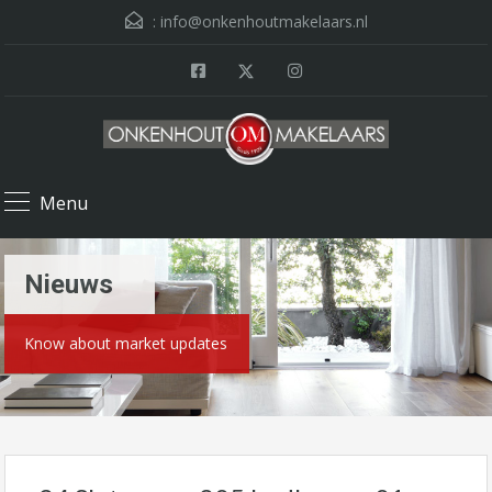
:
info@onkenhoutmakelaars.nl
Menu
Nieuws
Know about market updates