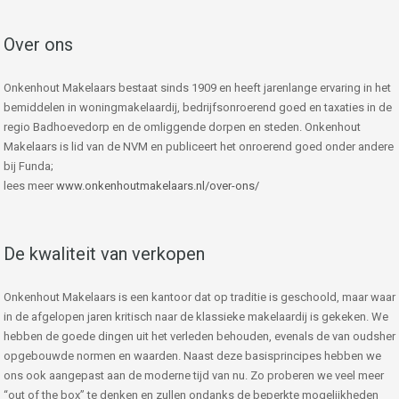
Over ons
Onkenhout Makelaars bestaat sinds 1909 en heeft jarenlange ervaring in het
bemiddelen in woningmakelaardij, bedrijfsonroerend goed en taxaties in de
regio Badhoevedorp en de omliggende dorpen en steden. Onkenhout
Makelaars is lid van de NVM en publiceert het onroerend goed onder andere
bij Funda;
lees meer
www.onkenhoutmakelaars.nl/over-ons/
De kwaliteit van verkopen
Onkenhout Makelaars is een kantoor dat op traditie is geschoold, maar waar
in de afgelopen jaren kritisch naar de klassieke makelaardij is gekeken. We
hebben de goede dingen uit het verleden behouden, evenals de van oudsher
opgebouwde normen en waarden. Naast deze basisprincipes hebben we
ons ook aangepast aan de moderne tijd van nu. Zo proberen we veel meer
“out of the box” te denken en zullen ondanks de beperkte mogelijkheden