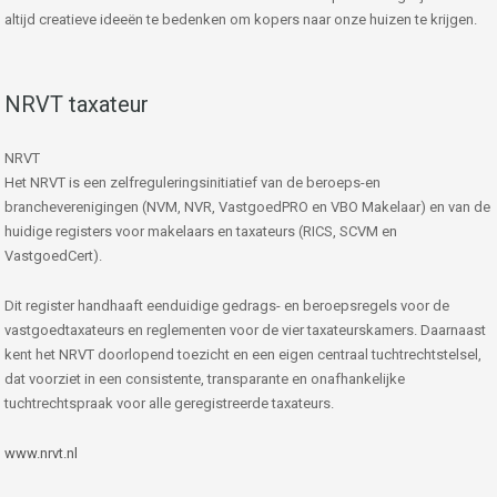
altijd creatieve ideeën te bedenken om kopers naar onze huizen te krijgen.
NRVT taxateur
NRVT
Het NRVT is een zelfreguleringsinitiatief van de beroeps-en
brancheverenigingen (NVM, NVR, VastgoedPRO en VBO Makelaar) en van de
huidige registers voor makelaars en taxateurs (RICS, SCVM en
VastgoedCert).
Dit register handhaaft eenduidige gedrags- en beroepsregels voor de
vastgoedtaxateurs en reglementen voor de vier taxateurskamers. Daarnaast
kent het NRVT doorlopend toezicht en een eigen centraal tuchtrechtstelsel,
dat voorziet in een consistente, transparante en onafhankelijke
tuchtrechtspraak voor alle geregistreerde taxateurs.
www.nrvt.nl