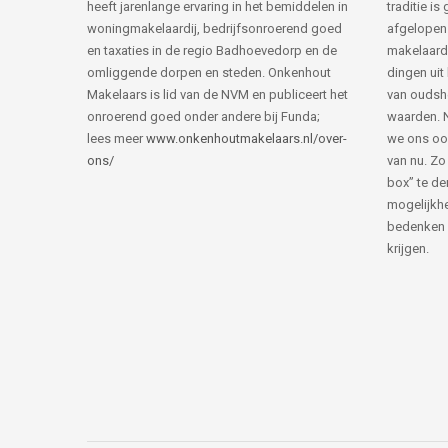
heeft jarenlange ervaring in het bemiddelen in
traditie i
woningmakelaardij, bedrijfsonroerend goed
afgelopen 
en taxaties in de regio Badhoevedorp en de
makelaard
omliggende dorpen en steden. Onkenhout
dingen uit
Makelaars is lid van de NVM en publiceert het
van ouds
onroerend goed onder andere bij Funda;
waarden. 
lees meer
www.onkenhoutmakelaars.nl/over-
we ons oo
ons/
van nu. Zo
box” te de
mogelijkhe
bedenken 
krijgen.