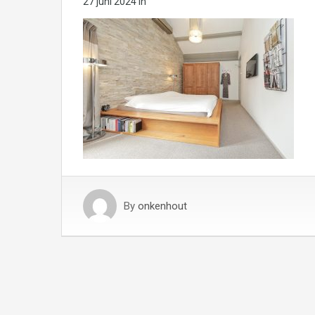
27 juni 2024
in
By
onkenhout