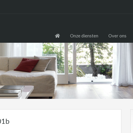
Onze diensten
Over ons
01b