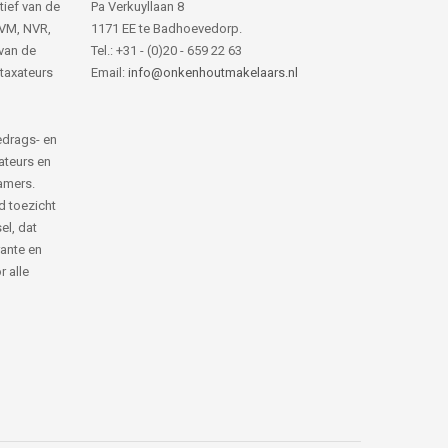
tief van de
Pa Verkuyllaan 8
NVM, NVR,
1171 EE te Badhoevedorp.
van de
Tel.: +31 - (0)20 - 659 22 63
 taxateurs
Email:
info@onkenhoutmakelaars.nl
edrags- en
ateurs en
amers.
d toezicht
el, dat
rante en
 alle