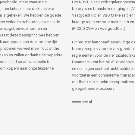
s geschoold, maar waar in de
Het NRVT is een zelfreguleringsinitia
jaren kritisch naar de klassieke
beroeps-en brancheverenigingen (
ij is gekeken. We hebben de goede
VastgoedPRO en VBO Makelaar) en 
 het verleden behouden, evenals de
huidige registers voor makelaars en
her opgebouwde normen en
(RICS, SCVM en VastgoedCert).
Naast deze basisprincipes hebben
k aangepast aan de moderne tijd
Dit register handhaaft eenduidige g
 proberen we veel meer “out of the
beroepsregels voor de vastgoedtax
nken en zullen ondanks de beperkte
reglementen voor de vier taxateursk
den altijd creatieve ideeën te
Daarnaast kent het NRVT doorlopen
om kopers naar onze huizen te
en een eigen centraal tuchtrechtstels
voorziet in een consistente, transpa
onafhankelijke tuchtrechtspraak voor
geregistreerde taxateurs.
www.nrvt.nl