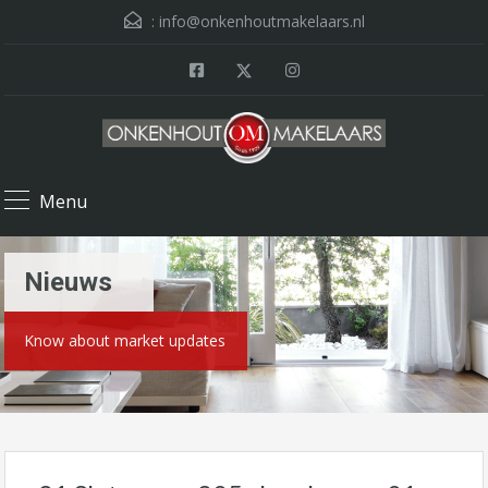
:
info@onkenhoutmakelaars.nl
Menu
Nieuws
Know about market updates