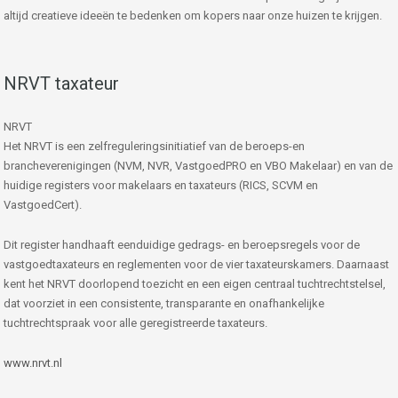
altijd creatieve ideeën te bedenken om kopers naar onze huizen te krijgen.
NRVT taxateur
NRVT
Het NRVT is een zelfreguleringsinitiatief van de beroeps-en
brancheverenigingen (NVM, NVR, VastgoedPRO en VBO Makelaar) en van de
huidige registers voor makelaars en taxateurs (RICS, SCVM en
VastgoedCert).
Dit register handhaaft eenduidige gedrags- en beroepsregels voor de
vastgoedtaxateurs en reglementen voor de vier taxateurskamers. Daarnaast
kent het NRVT doorlopend toezicht en een eigen centraal tuchtrechtstelsel,
dat voorziet in een consistente, transparante en onafhankelijke
tuchtrechtspraak voor alle geregistreerde taxateurs.
www.nrvt.nl