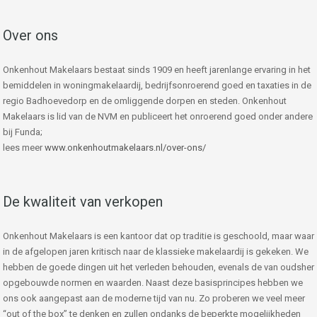
Over ons
Onkenhout Makelaars bestaat sinds 1909 en heeft jarenlange ervaring in het
bemiddelen in woningmakelaardij, bedrijfsonroerend goed en taxaties in de
regio Badhoevedorp en de omliggende dorpen en steden. Onkenhout
Makelaars is lid van de NVM en publiceert het onroerend goed onder andere
bij Funda;
lees meer
www.onkenhoutmakelaars.nl/over-ons/
De kwaliteit van verkopen
Onkenhout Makelaars is een kantoor dat op traditie is geschoold, maar waar
in de afgelopen jaren kritisch naar de klassieke makelaardij is gekeken. We
hebben de goede dingen uit het verleden behouden, evenals de van oudsher
opgebouwde normen en waarden. Naast deze basisprincipes hebben we
ons ook aangepast aan de moderne tijd van nu. Zo proberen we veel meer
“out of the box” te denken en zullen ondanks de beperkte mogelijkheden