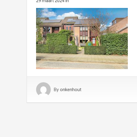
29 maart 2024
in
By
onkenhout