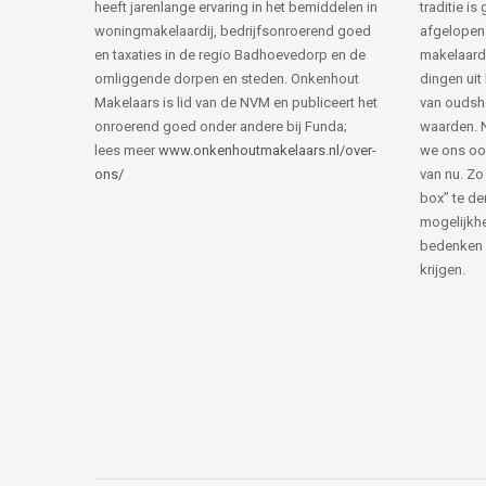
heeft jarenlange ervaring in het bemiddelen in
traditie i
woningmakelaardij, bedrijfsonroerend goed
afgelopen 
en taxaties in de regio Badhoevedorp en de
makelaard
omliggende dorpen en steden. Onkenhout
dingen uit
Makelaars is lid van de NVM en publiceert het
van ouds
onroerend goed onder andere bij Funda;
waarden. 
lees meer
www.onkenhoutmakelaars.nl/over-
we ons oo
ons/
van nu. Zo
box” te de
mogelijkhe
bedenken 
krijgen.