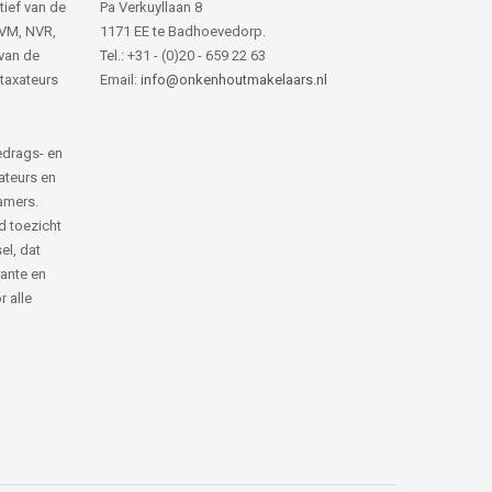
tief van de
Pa Verkuyllaan 8
NVM, NVR,
1171 EE te Badhoevedorp.
van de
Tel.: +31 - (0)20 - 659 22 63
 taxateurs
Email:
info@onkenhoutmakelaars.nl
edrags- en
ateurs en
amers.
d toezicht
el, dat
rante en
 alle