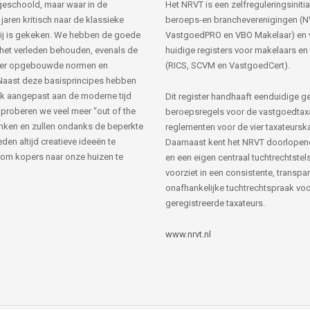
s geschoold, maar waar in de
Het NRVT is een zelfreguleringsinitia
jaren kritisch naar de klassieke
beroeps-en brancheverenigingen (
ij is gekeken. We hebben de goede
VastgoedPRO en VBO Makelaar) en 
 het verleden behouden, evenals de
huidige registers voor makelaars en
her opgebouwde normen en
(RICS, SCVM en VastgoedCert).
Naast deze basisprincipes hebben
k aangepast aan de moderne tijd
Dit register handhaaft eenduidige g
 proberen we veel meer “out of the
beroepsregels voor de vastgoedtax
nken en zullen ondanks de beperkte
reglementen voor de vier taxateursk
den altijd creatieve ideeën te
Daarnaast kent het NRVT doorlopen
om kopers naar onze huizen te
en een eigen centraal tuchtrechtstels
voorziet in een consistente, transpa
onafhankelijke tuchtrechtspraak voor
geregistreerde taxateurs.
www.nrvt.nl