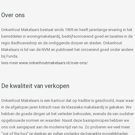
Over ons
Onkenhout Makelaars bestaat sinds 1909 en heeft jarenlange ervaring in het
bemiddelen in woningmakelaardij, bedrijfsonroerend goed en taxaties in de
regio Badhoevedorp en de omliggende dorpen en steden. Onkenhout
Makelaars is lid van de NVM en publiceert het onroerend goed onder andere
bij Funda;
lees meer
www.onkenhoutmakelaars.nl/over-ons/
De kwaliteit van verkopen
Onkenhout Makelaars is een kantoor dat op traditie is geschoold, maar waar
in de afgelopen jaren kritisch naar de klassieke makelaardij is gekeken. We
hebben de goede dingen uit het verleden behouden, evenals de van oudsher
opgebouwde normen en waarden. Naast deze basisprincipes hebben we
ons ook aangepast aan de moderne tijd van nu. Zo proberen we veel meer
“out of the box” te denken en zullen ondanks de beperkte mogelijkheden