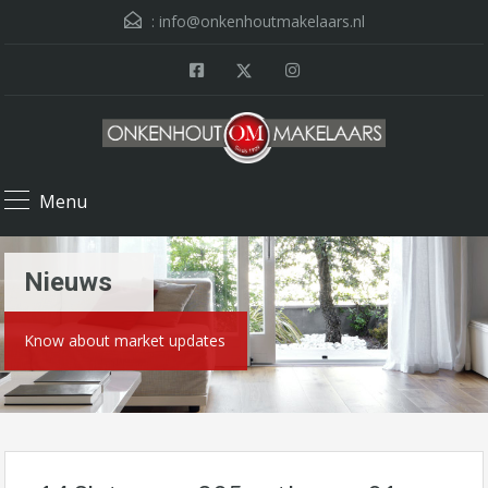
:
info@onkenhoutmakelaars.nl
Menu
Nieuws
Know about market updates