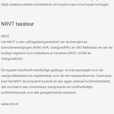
altijd creatieve ideeën te bedenken om kopers naar onze huizen te krijgen.
NRVT taxateur
NRVT
Het NRVT is een zelfreguleringsinitiatief van de beroeps-en
brancheverenigingen (NVM, NVR, VastgoedPRO en VBO Makelaar) en van de
huidige registers voor makelaars en taxateurs (RICS, SCVM en
VastgoedCert).
Dit register handhaaft eenduidige gedrags- en beroepsregels voor de
vastgoedtaxateurs en reglementen voor de vier taxateurskamers. Daarnaast
kent het NRVT doorlopend toezicht en een eigen centraal tuchtrechtstelsel,
dat voorziet in een consistente, transparante en onafhankelijke
tuchtrechtspraak voor alle geregistreerde taxateurs.
www.nrvt.nl