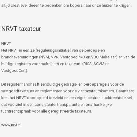
altijd creatieve ideeën te bedenken om kopers naar onze huizen te krijgen.
NRVT taxateur
NRVT
Het NRVT is een zelfreguleringsinitiatief van de beroeps-en
brancheverenigingen (NVM, NVR, VastgoedPRO en VBO Makelaar) en van de
huidige registers voor makelaars en taxateurs (RICS, SCVM en
VastgoedCert).
Dit register handhaaft eenduidige gedrags- en beroepsregels voor de
vastgoedtaxateurs en reglementen voor de vier taxateurskamers. Daarnaast
kent het NRVT doorlopend toezicht en een eigen centraal tuchtrechtstelsel,
dat voorziet in een consistente, transparante en onafhankelijke
tuchtrechtspraak voor alle geregistreerde taxateurs.
www.nrvt.nl