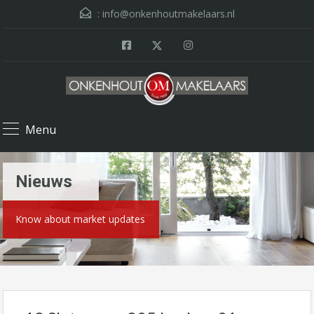
:
info@onkenhoutmakelaars.nl
Menu
Nieuws
Know about market updates