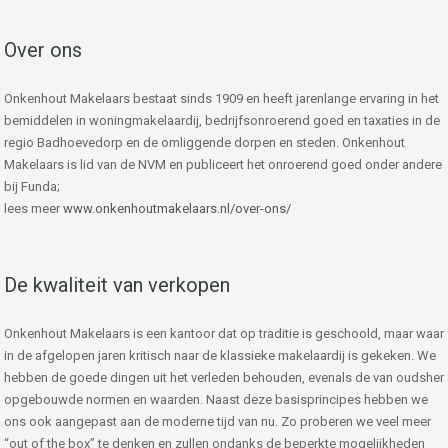
Over ons
Onkenhout Makelaars bestaat sinds 1909 en heeft jarenlange ervaring in het
bemiddelen in woningmakelaardij, bedrijfsonroerend goed en taxaties in de
regio Badhoevedorp en de omliggende dorpen en steden. Onkenhout
Makelaars is lid van de NVM en publiceert het onroerend goed onder andere
bij Funda;
lees meer
www.onkenhoutmakelaars.nl/over-ons/
De kwaliteit van verkopen
Onkenhout Makelaars is een kantoor dat op traditie is geschoold, maar waar
in de afgelopen jaren kritisch naar de klassieke makelaardij is gekeken. We
hebben de goede dingen uit het verleden behouden, evenals de van oudsher
opgebouwde normen en waarden. Naast deze basisprincipes hebben we
ons ook aangepast aan de moderne tijd van nu. Zo proberen we veel meer
“out of the box” te denken en zullen ondanks de beperkte mogelijkheden