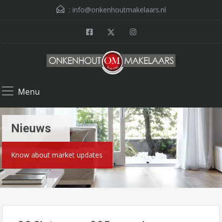
:
info@onkenhoutmakelaars.nl
Menu
Nieuws
Know about market updates