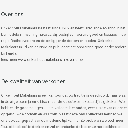
Over ons
Onkenhout Makelaars bestaat sinds 1909 en heeft jarenlange ervaring in het
bemiddelen in woningmakelaardij, bedrijfsonroerend goed en taxaties in de
regio Badhoevedorp en de omliggende dorpen en steden. Onkenhout
Makelaars is lid van de NVM en publiceert het onroerend goed onder andere
bij Funda;
lees meer
www.onkenhoutmakelaars.nl/over-ons/
De kwaliteit van verkopen
Onkenhout Makelaars is een kantoor dat op traditie is geschoold, maar waar
in de afgelopen jaren kritisch naar de klassieke makelaardij is gekeken. We
hebben de goede dingen uit het verleden behouden, evenals de van oudsher
opgebouwde normen en waarden. Naast deze basisprincipes hebben we
ons ook aangepast aan de moderne tijd van nu. Zo proberen we veel meer
“out of the box” te denken en zullen ondanks de beperkte mogelijkheden