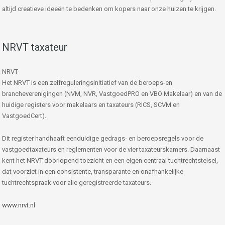
altijd creatieve ideeën te bedenken om kopers naar onze huizen te krijgen.
NRVT taxateur
NRVT
Het NRVT is een zelfreguleringsinitiatief van de beroeps-en
brancheverenigingen (NVM, NVR, VastgoedPRO en VBO Makelaar) en van de
huidige registers voor makelaars en taxateurs (RICS, SCVM en
VastgoedCert).
Dit register handhaaft eenduidige gedrags- en beroepsregels voor de
vastgoedtaxateurs en reglementen voor de vier taxateurskamers. Daarnaast
kent het NRVT doorlopend toezicht en een eigen centraal tuchtrechtstelsel,
dat voorziet in een consistente, transparante en onafhankelijke
tuchtrechtspraak voor alle geregistreerde taxateurs.
www.nrvt.nl