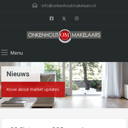
:
info@onkenhoutmakelaars.nl
Menu
Nieuws
Know about market updates