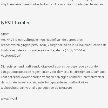
altijd creatieve ideeën te bedenken om kopers naar onze huizen te krijgen.
NRVT taxateur
NRVT
Het NRVT is een zelfreguleringsinitiatief van de beroeps-en
brancheverenigingen (NVM, NVR, VastgoedPRO en VBO Makelaar) en van de
huidige registers voor makelaars en taxateurs (RICS, SCVM en
VastgoedCert).
Dit register handhaaft eenduidige gedrags- en beroepsregels voor de
vastgoedtaxateurs en reglementen voor de vier taxateurskamers. Daarnaast
kent het NRVT doorlopend toezicht en een eigen centraal tuchtrechtstelsel,
dat voorziet in een consistente, transparante en onafhankelijke
tuchtrechtspraak voor alle geregistreerde taxateurs.
www.nrvt.nl