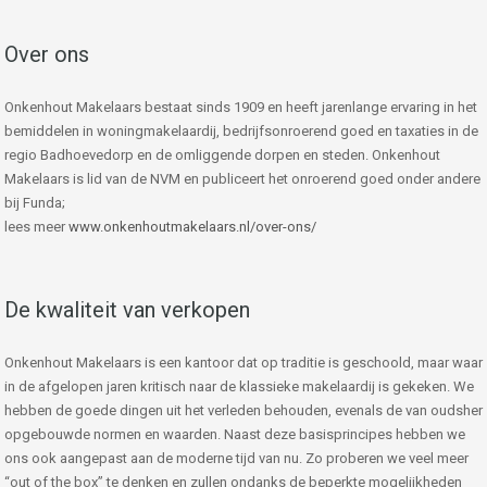
Over ons
Onkenhout Makelaars bestaat sinds 1909 en heeft jarenlange ervaring in het
bemiddelen in woningmakelaardij, bedrijfsonroerend goed en taxaties in de
regio Badhoevedorp en de omliggende dorpen en steden. Onkenhout
Makelaars is lid van de NVM en publiceert het onroerend goed onder andere
bij Funda;
lees meer
www.onkenhoutmakelaars.nl/over-ons/
De kwaliteit van verkopen
Onkenhout Makelaars is een kantoor dat op traditie is geschoold, maar waar
in de afgelopen jaren kritisch naar de klassieke makelaardij is gekeken. We
hebben de goede dingen uit het verleden behouden, evenals de van oudsher
opgebouwde normen en waarden. Naast deze basisprincipes hebben we
ons ook aangepast aan de moderne tijd van nu. Zo proberen we veel meer
“out of the box” te denken en zullen ondanks de beperkte mogelijkheden