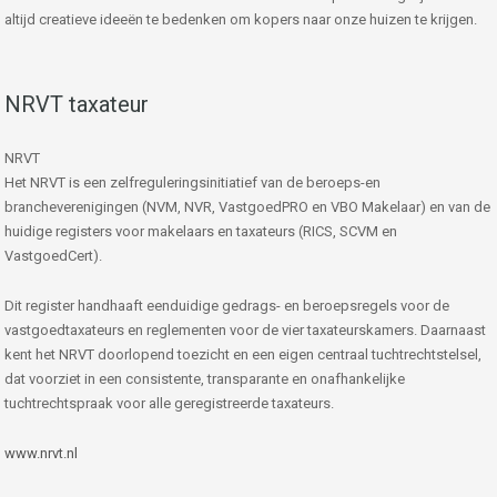
altijd creatieve ideeën te bedenken om kopers naar onze huizen te krijgen.
NRVT taxateur
NRVT
Het NRVT is een zelfreguleringsinitiatief van de beroeps-en
brancheverenigingen (NVM, NVR, VastgoedPRO en VBO Makelaar) en van de
huidige registers voor makelaars en taxateurs (RICS, SCVM en
VastgoedCert).
Dit register handhaaft eenduidige gedrags- en beroepsregels voor de
vastgoedtaxateurs en reglementen voor de vier taxateurskamers. Daarnaast
kent het NRVT doorlopend toezicht en een eigen centraal tuchtrechtstelsel,
dat voorziet in een consistente, transparante en onafhankelijke
tuchtrechtspraak voor alle geregistreerde taxateurs.
www.nrvt.nl