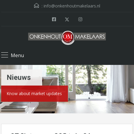
:
info@onkenhoutmakelaars.nl
Menu
Nieuws
Know about market updates