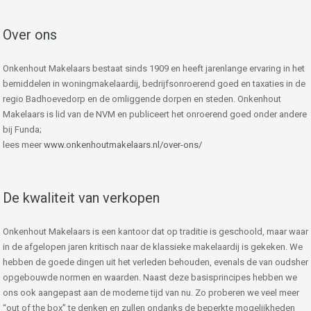
Over ons
Onkenhout Makelaars bestaat sinds 1909 en heeft jarenlange ervaring in het
bemiddelen in woningmakelaardij, bedrijfsonroerend goed en taxaties in de
regio Badhoevedorp en de omliggende dorpen en steden. Onkenhout
Makelaars is lid van de NVM en publiceert het onroerend goed onder andere
bij Funda;
lees meer
www.onkenhoutmakelaars.nl/over-ons/
De kwaliteit van verkopen
Onkenhout Makelaars is een kantoor dat op traditie is geschoold, maar waar
in de afgelopen jaren kritisch naar de klassieke makelaardij is gekeken. We
hebben de goede dingen uit het verleden behouden, evenals de van oudsher
opgebouwde normen en waarden. Naast deze basisprincipes hebben we
ons ook aangepast aan de moderne tijd van nu. Zo proberen we veel meer
“out of the box” te denken en zullen ondanks de beperkte mogelijkheden