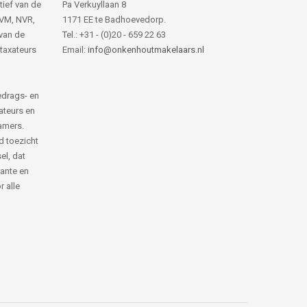
tief van de
Pa Verkuyllaan 8
NVM, NVR,
1171 EE te Badhoevedorp.
van de
Tel.: +31 - (0)20 - 659 22 63
 taxateurs
Email:
info@onkenhoutmakelaars.nl
edrags- en
ateurs en
amers.
d toezicht
el, dat
rante en
 alle