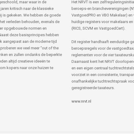
s geschoold, maar waar in de
Het NRVT is een zelfreguleringsinitia
jaren kritisch naar de klassieke
beroeps-en brancheverenigingen (
ij is gekeken. We hebben de goede
VastgoedPRO en VBO Makelaar) en 
 het verleden behouden, evenals de
huidige registers voor makelaars en
her opgebouwde normen en
(RICS, SCVM en VastgoedCert).
Naast deze basisprincipes hebben
k aangepast aan de moderne tijd
Dit register handhaaft eenduidige g
 proberen we veel meer “out of the
beroepsregels voor de vastgoedtax
nken en zullen ondanks de beperkte
reglementen voor de vier taxateursk
den altijd creatieve ideeën te
Daarnaast kent het NRVT doorlopen
om kopers naar onze huizen te
en een eigen centraal tuchtrechtstels
voorziet in een consistente, transpa
onafhankelijke tuchtrechtspraak voor
geregistreerde taxateurs.
www.nrvt.nl