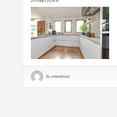
29 maart 2024
in
By
onkenhout