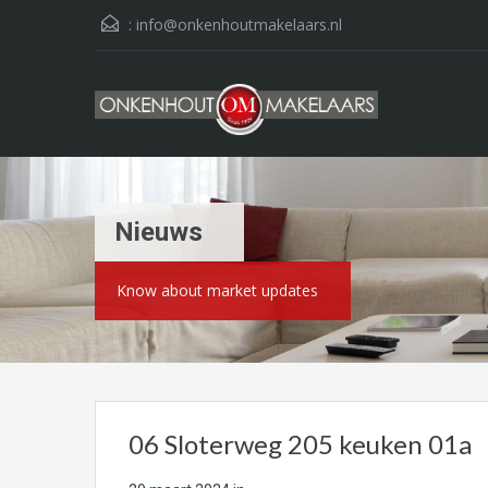
:
info@onkenhoutmakelaars.nl
Nieuws
Know about market updates
06 Sloterweg 205 keuken 01a