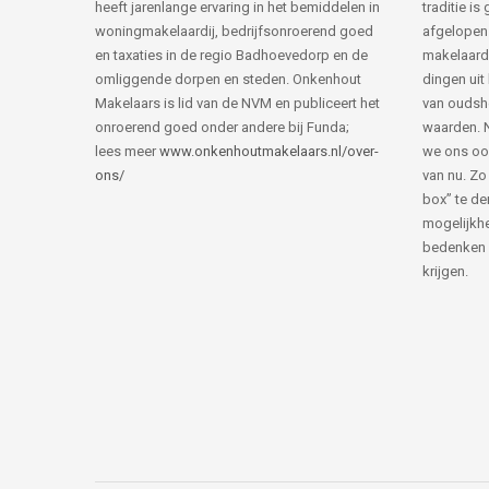
heeft jarenlange ervaring in het bemiddelen in
traditie i
woningmakelaardij, bedrijfsonroerend goed
afgelopen 
en taxaties in de regio Badhoevedorp en de
makelaard
omliggende dorpen en steden. Onkenhout
dingen uit
Makelaars is lid van de NVM en publiceert het
van ouds
onroerend goed onder andere bij Funda;
waarden. 
lees meer
www.onkenhoutmakelaars.nl/over-
we ons oo
ons/
van nu. Zo
box” te de
mogelijkhe
bedenken 
krijgen.