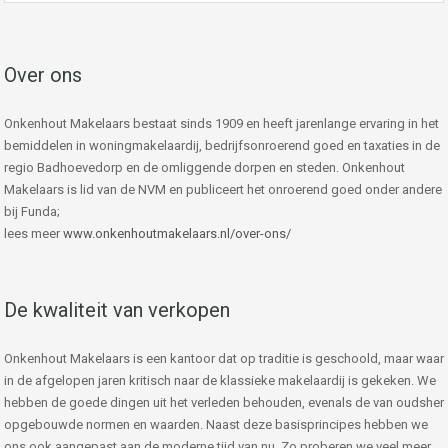
Over ons
Onkenhout Makelaars bestaat sinds 1909 en heeft jarenlange ervaring in het
bemiddelen in woningmakelaardij, bedrijfsonroerend goed en taxaties in de
regio Badhoevedorp en de omliggende dorpen en steden. Onkenhout
Makelaars is lid van de NVM en publiceert het onroerend goed onder andere
bij Funda;
lees meer
www.onkenhoutmakelaars.nl/over-ons/
De kwaliteit van verkopen
Onkenhout Makelaars is een kantoor dat op traditie is geschoold, maar waar
in de afgelopen jaren kritisch naar de klassieke makelaardij is gekeken. We
hebben de goede dingen uit het verleden behouden, evenals de van oudsher
opgebouwde normen en waarden. Naast deze basisprincipes hebben we
ons ook aangepast aan de moderne tijd van nu. Zo proberen we veel meer