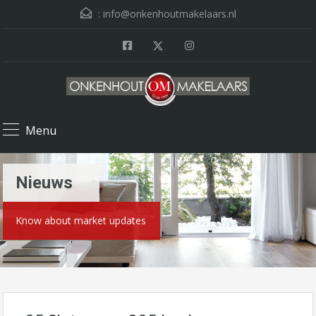
:
info@onkenhoutmakelaars.nl
Menu
Nieuws
Know about market updates