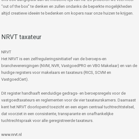
“out of the box” te denken en zullen ondanks de beperkte mogelijkheden
altijd creatieve ideeën te bedenken om kopers naar onze huizen te krijgen.
NRVT taxateur
NRVT
Het NRVT is een zelfreguleringsinitiatief van de beroeps-en
brancheverenigingen (NVM, NVR, VastgoedPRO en VBO Makelaar) en van de
huidige registers voor makelaars en taxateurs (RICS, SCVM en
VastgoedCert).
Dit register handhaaft eenduidige gedrags- en beroepsregels voor de
vastgoedtaxateurs en reglementen voor de vier taxateurskamers. Daarnaast
kent het NRVT doorlopend toezicht en een eigen centraal tuchtrechtstelsel,
dat voorziet in een consistente, transparante en onafhankelijke
tuchtrechtspraak voor alle geregistreerde taxateurs.
www.nrvt.nl