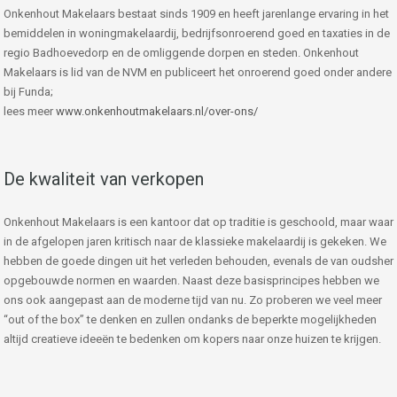
Onkenhout Makelaars bestaat sinds 1909 en heeft jarenlange ervaring in het
bemiddelen in woningmakelaardij, bedrijfsonroerend goed en taxaties in de
regio Badhoevedorp en de omliggende dorpen en steden. Onkenhout
Makelaars is lid van de NVM en publiceert het onroerend goed onder andere
bij Funda;
lees meer
www.onkenhoutmakelaars.nl/over-ons/
De kwaliteit van verkopen
Onkenhout Makelaars is een kantoor dat op traditie is geschoold, maar waar
in de afgelopen jaren kritisch naar de klassieke makelaardij is gekeken. We
hebben de goede dingen uit het verleden behouden, evenals de van oudsher
opgebouwde normen en waarden. Naast deze basisprincipes hebben we
ons ook aangepast aan de moderne tijd van nu. Zo proberen we veel meer
“out of the box” te denken en zullen ondanks de beperkte mogelijkheden
altijd creatieve ideeën te bedenken om kopers naar onze huizen te krijgen.