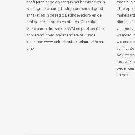
heeft jarenlange ervaring in het bemiddelen in
traditie i
woningmakelaardij, bedrijfsonroerend goed
afgelopen 
en taxaties in de regio Badhoevedorp en de
makelaard
omliggende dorpen en steden. Onkenhout
dingen uit
Makelaars is lid van de NVM en publiceert het
van ouds
onroerend goed onder andere bij Funda;
waarden. 
lees meer
www.onkenhoutmakelaars.nl/over-
we ons oo
ons/
van nu. Zo
box” te de
mogelijkhe
bedenken 
krijgen.