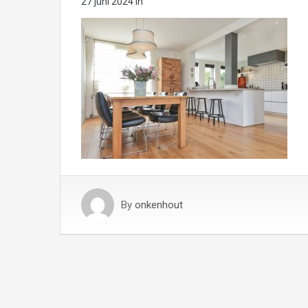
27 juni 2024
in
By
onkenhout