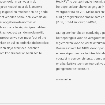
s geschoold, maar waar in de
Het NRVT is een zelfreguleringsinitia
jaren kritisch naar de klassieke
beroeps-en brancheverenigingen (
ij is gekeken. We hebben de goede
VastgoedPRO en VBO Makelaar) en 
 het verleden behouden, evenals de
huidige registers voor makelaars en
her opgebouwde normen en
(RICS, SCVM en VastgoedCert).
Naast deze basisprincipes hebben
k aangepast aan de moderne tijd
Dit register handhaaft eenduidige g
 proberen we veel meer “out of the
beroepsregels voor de vastgoedtax
nken en zullen ondanks de beperkte
reglementen voor de vier taxateursk
den altijd creatieve ideeën te
Daarnaast kent het NRVT doorlopen
om kopers naar onze huizen te
en een eigen centraal tuchtrechtstels
voorziet in een consistente, transpa
onafhankelijke tuchtrechtspraak voor
geregistreerde taxateurs.
www.nrvt.nl