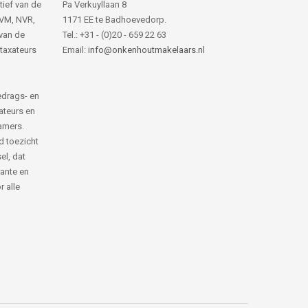
tief van de
Pa Verkuyllaan 8
NVM, NVR,
1171 EE te Badhoevedorp.
van de
Tel.: +31 - (0)20 - 659 22 63
 taxateurs
Email:
info@onkenhoutmakelaars.nl
edrags- en
ateurs en
amers.
d toezicht
el, dat
rante en
 alle